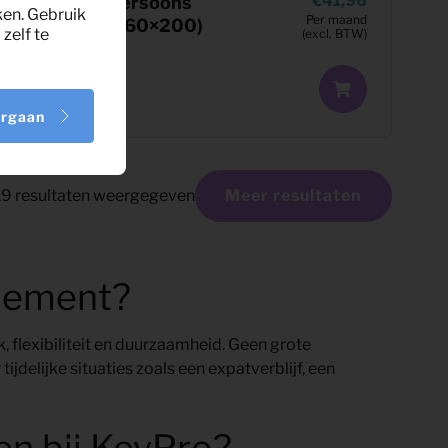
7,09
41,96
persoons
ken. Gebruik
Per maand
Per maand
(160×200)
zelf te
(excl. BTW)
(excl. BTW)
orgaan
19
resultaten weergegeven
Meer resultaten
nnement?
 flexibiliteit en duurzaamheid. Geen grote
tijdelijke situaties zoals een expatverblijf, een
n bij KeyPro?