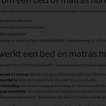
schillende redenen waarom je kunt overwegen om een bed en/o
ge aanschafkosten
 en circulaire matrassen
ijks opzegbaar
evering en eenvoudige installatie
Altijd ondersteuning bij sch
werkt een bed en matras h
an een bed of matras bij KeyPro is eenvoudig en snel geregeld
uw bed of matras:
Bekijk ons assortiment en selecteer het produ
looptijd in:
Kies de huurperiode die past bij jouw situatie.
e bestelling:
Rond eenvoudig je aanvraag af via onze website o
 en installatie:
Ons team levert en installeert jouw bed of ma
Huurperiode voorbij? We komen het bed of matras zonder g