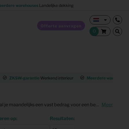
eerdere warehouses
Landelijke dekking
Offerte aanvragen
Verkoopstyling
ZKSW-garantie
Werkend interieur
Meerdere warehouse
Horeca inrichting
Studentenhuisvesting
Bij KeyPro kun je eenvoudig een bed leasen en een matras huren. Zo betaal je maandelijks een vast bedrag voor een bed en een matras en voorkom je hoge aanschafkosten. Perfect voor bijvoorbeeld expats, woningcorporaties of gemeenten die een tijdelijke en flexibele inrichting zoeken. Ontdek op deze pagina ons brede assortiment en hoe eenvoudig bedden en matrassen leasen is via KeyPro.
Meer
Co-living
eren op:
Resultaten: