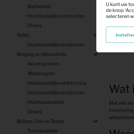
Matra
U kunt uw to
Badtextiel
de knop ‘Acc
Huishoudelijke producten
selecteren w
Divers
Instelle
Toilet
Huishoudelijke producten
Berging en Wasruimte
Wasmachines
Wasdrogers
Huishoudelijke elektronica
Wat 
Huishoudelijke producten
Huishoudpakket
Met een abo
investering 
Divers
wisselwoni
Balkon, Tuin en Terras
Waar
Tuinmeubilair