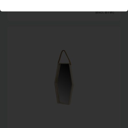
14,71
Fauteuil Sally (grijs)
Per maand
(excl. BTW)