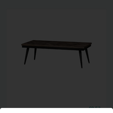
9,53
Salontafel Rhombic