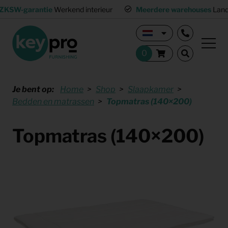
ZKSW-garantie
Werkend interieur
Meerdere warehouses
Land
Je bent op:
Home
Shop
Slaapkamer
Bedden en matrassen
Topmatras (140×200)
Topmatras (140×200)