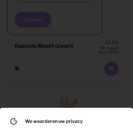
Zoeken
1,05
Kapstok Meert (zwart)
Per maand
(excl. BTW)
We waarderen uw privacy