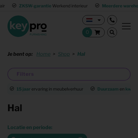
ZKSW-garantie
Werkend interieur
Meerdere warehouses
L
Je bent op:
Home
Shop
Hal
Filters
15 jaar
ervaring in meubelverhuur
Duurzaam
en
kwalit
Hal
Locatie en periode: