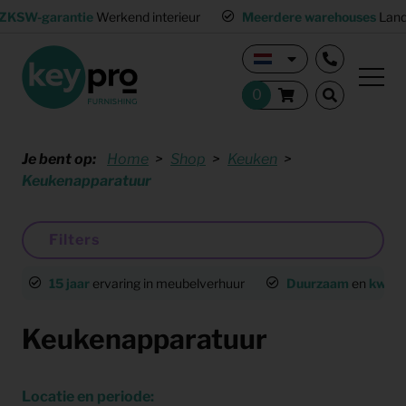
ZKSW-garantie
Werkend interieur
Meerdere warehouses
Land
Je bent op:
Home
Shop
Keuken
Keukenapparatuur
Filters
15 jaar
ervaring in meubelverhuur
Duurzaam
en
kwalit
Keukenapparatuur
Locatie en periode: