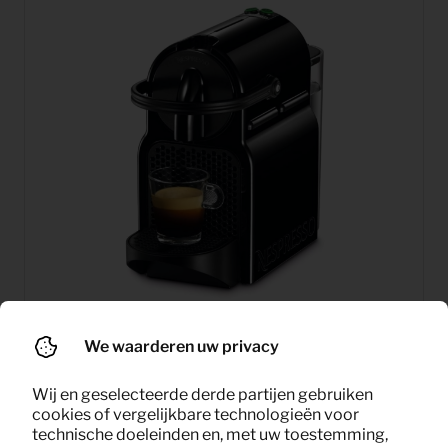
We waarderen uw privacy
Koffiemachine Nespresso
5,83
Per maand
Inissia (zwart)
Wij en geselecteerde derde partijen gebruiken
(excl. BTW)
cookies of vergelijkbare technologieën voor
technische doeleinden en, met uw toestemming,