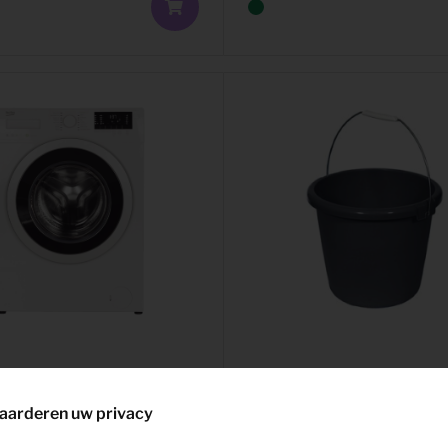
chine 8-9 kg
22,59
Emmer
Per maand
aarderen uw privacy
(excl. BTW)