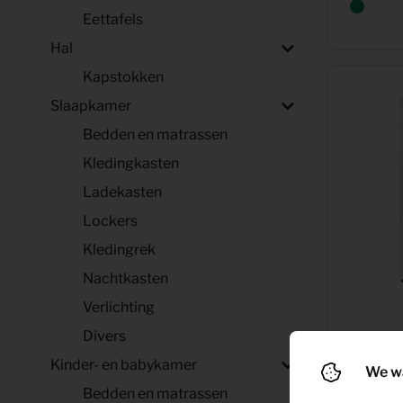
Eettafels
Hal
Kapstokken
Slaapkamer
Bedden en matrassen
Kledingkasten
Ladekasten
Lockers
Kledingrek
Nachtkasten
Verlichting
Divers
Wasma
Kinder- en babykamer
(wit)
We w
Bedden en matrassen