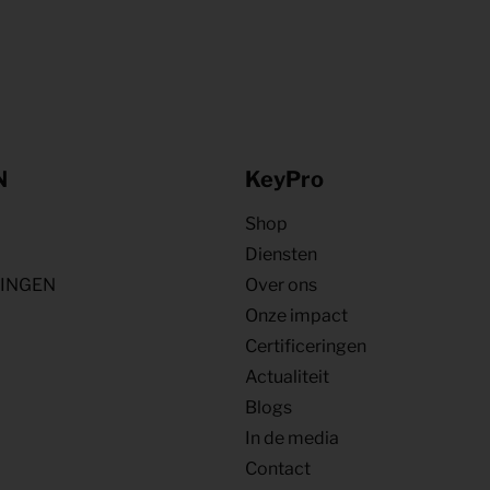
N
KeyPro
Shop
Diensten
NINGEN
Over ons
Onze impact
Certificeringen
Actualiteit
Blogs
In de media
Contact