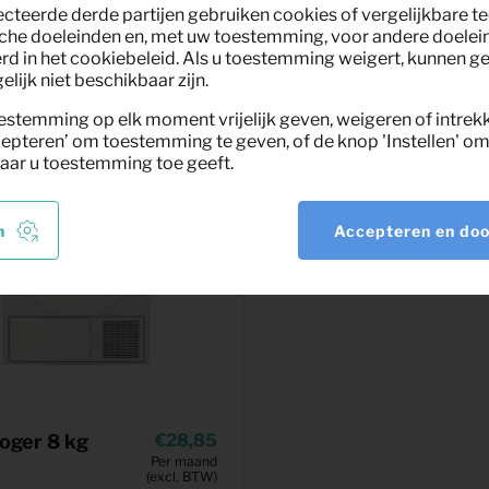
ecteerde derde partijen gebruiken cookies of vergelijkbare 
che doeleinden en, met uw toestemming, voor andere doelei
rd in het cookiebeleid. Als u toestemming weigert, kunnen g
lijk niet beschikbaar zijn.
estemming op elk moment vrijelijk geven, weigeren of intrek
epteren’ om toestemming te geven, of de knop 'Instellen' om 
aar u toestemming toe geeft.
n
Accepteren en do
oger 8 kg
28,85
Per maand
(excl. BTW)