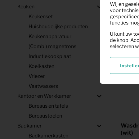
Wij en gesel
Keuken
voor technis
Keukenset
gespecificee
functies moge
Huishoudelijke producten
U kunt uw to
Keukenapparatuur
de knop ‘Acc
(Combi) magnetrons
selecteren w
Inductiekookplaat
Instelle
Koelkasten
Vriezer
Vaatwassers
Kantoor en Werkkamer
Bureaus en tafels
Bureaustoelen
Wasdr
Badkamer
(wit)
Badkamerkasten