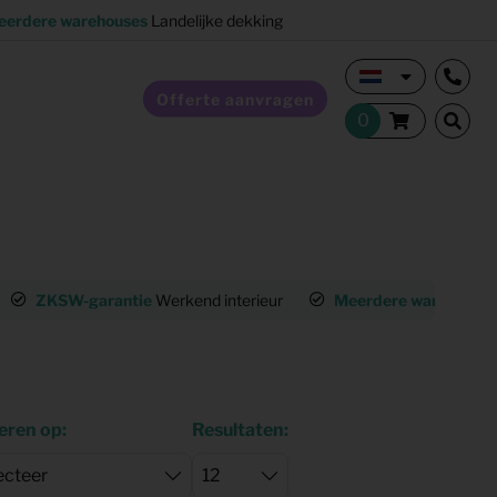
eerdere warehouses
Landelijke dekking
Offerte aanvragen
Verkoopstyling
ZKSW-garantie
Werkend interieur
Meerdere warehouse
Horeca inrichting
Studentenhuisvesting
eren op:
Resultaten:
Co-living