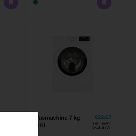
0,28
Wasmachine 7 kg
22,67
Per maand
Per maand
(wit)
(excl. BTW)
(excl. BTW)