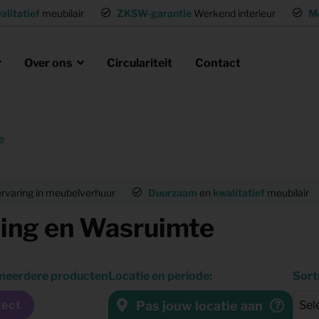
alitatief
meubilair
ZKSW-garantie
Werkend interieur
M
Over ons
Circulariteit
Contact
e
eubels huren
ak
laire missie
g of wisselwoning
Opvanglocaties inrichten
rvaring in meubelverhuur
Duurzaam
en
kwalitatief
meubilair
neel huisvesten
Woning gemeubileerd verhuren
ing en Wasruimte
gen
Flexwoning inrichten
 meerdere producten
Locatie en periode:
Sort
hting
Inrichting voor (tv) productie
Pas jouw locatie aan
lect