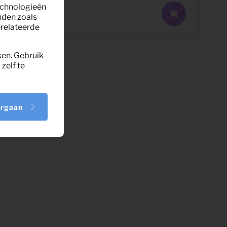
technologieën
nden zoals
erelateerde
ken. Gebruik
zelf te
orgaan