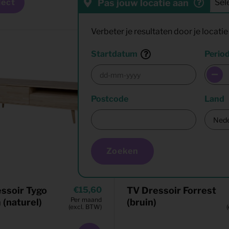
Pas jouw locatie aan
lect
Verbeter je resultaten door je locatie 
Startdatum
Perio
Postcode
Land
Zoeken
ssoir Tygo
15,60
TV Dressoir Forrest
Per maand
(naturel)
(bruin)
(excl. BTW)