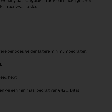
rking dat is afgelakt in de kleur blacknight. Het
t in een zwarte kleur.
angere periodes gelden lagere minimumbedragen.
d.
leed hebt.
nen wij een minimaal bedrag van €420. Dit is