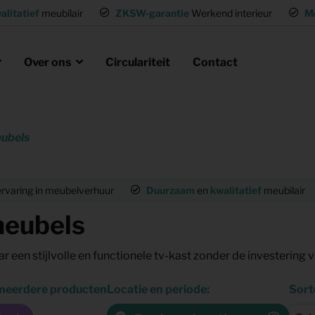
alitatief
meubilair
ZKSW-garantie
Werkend interieur
M
Over ons
Circulariteit
Contact
ubels
eubels huren
ak
laire missie
g of wisselwoning
Opvanglocaties inrichten
rvaring in meubelverhuur
Duurzaam
en
kwalitatief
meubilair
neel huisvesten
Woning gemeubileerd verhuren
eubels
gen
Flexwoning inrichten
hting
Inrichting voor (tv) productie
 meerdere producten
Locatie en periode:
Sort