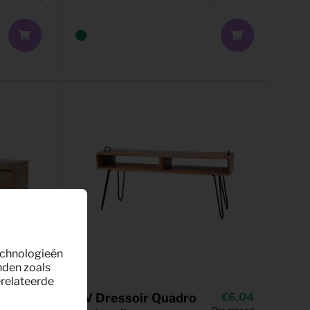
technologieën
nden zoals
erelateerde
16,42
TV Dressoir Quadro
6,04