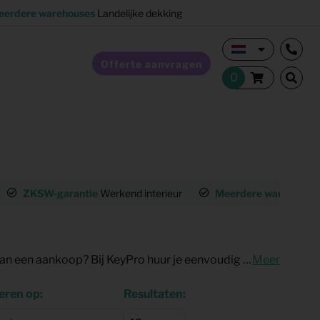
eerdere warehouses
Landelijke dekking
Offerte aanvragen
Verkoopstyling
ZKSW-garantie
Werkend interieur
Meerdere warehouse
Horeca inrichting
Studentenhuisvesting
Op zoek naar een stijlvolle en functionele tv-kast zonder de investering van een aankoop? Bij KeyPro huur je eenvoudig een tv-meubel dat perfect aansluit bij jouw woonstijl. Ideaal voor expats, particulieren met een tijdelijke woning of bedrijven die een flexibele inrichting nodig hebben. Ontdek ons assortiment en kies het tv-meubel dat bij jou past.
Meer
Co-living
eren op:
Resultaten: