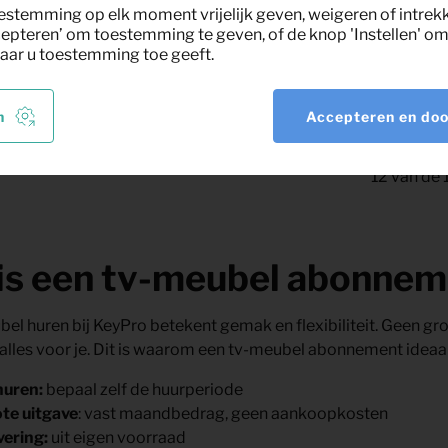
Per maand
)
180cm (naturel)
estemming op elk moment vrijelijk geven, weigeren of intrek
(excl. BTW)
epteren’ om toestemming te geven, of de knop 'Instellen' om 
aar u toestemming toe geeft.
n
Accepteren en do
12
van de
is een tv-meubel abonnem
el huren bij KeyPro betekent gemak en flexibiliteit. Geen gro
 alles voor je. Dit is waarom een tv-meubel abonnement ideaal 
 huren
:
bepaal zelf de huurperiode
te uitgave
: vast maandbedrag, geen aankoopkosten
vering
:
uit eigen voorraad