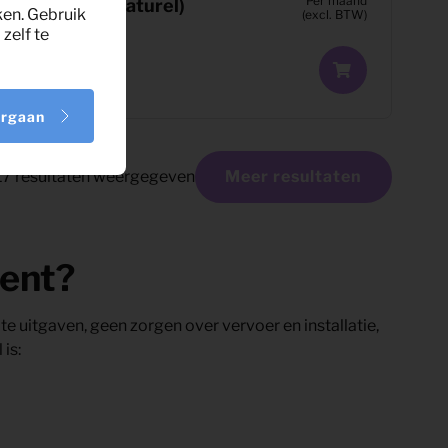
Per maand
Per maand
(naturel)
ken. Gebruik
(excl. BTW)
(excl. BTW)
zelf te
orgaan
17
resultaten weergegeven
Meer resultaten
ent?
te uitgaven, geen zorgen over vervoer en installatie,
is: