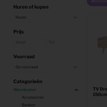
Shop
Multise
KeyPro
Huren of kopen
Offerte aanvragen
Offerte aanvragen
Prijs
Voorraad
Categorieën
TV Dre
Woonkamer
150cm 
Accessoires
Banken