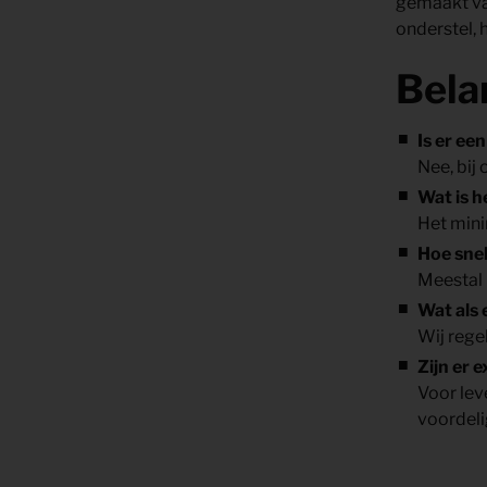
gemaakt van
onderstel, 
Bela
Is er ee
Nee, bij
Wat is 
Het mini
Hoe snel
Meestal 
Wat als 
Wij rege
Zijn er 
Voor lev
voordeli