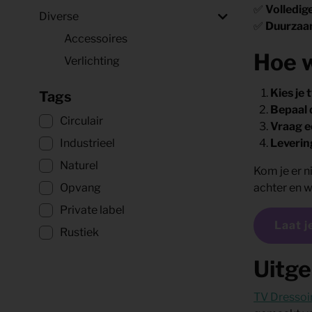
✅
Volledig
Diverse
✅
Duurzaam
Accessoires
Hoe w
Verlichting
Kies je
Tags
Bepaal 
Circulair
Vraag e
Levering
Industrieel
Naturel
Kom je er n
achter en w
Opvang
Private label
Laat j
Rustiek
Uitge
TV Dressoir