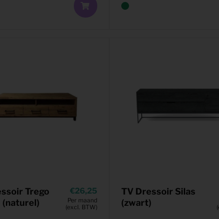
ssoir Trego
26,25
TV Dressoir Silas
Per maand
(naturel)
(zwart)
(excl. BTW)