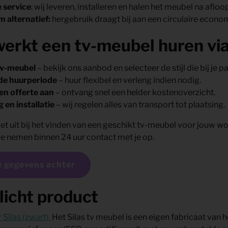
e service
: wij leveren, installeren en halen het meubel na aflo
 alternatief
:
hergebruik draagt bij aan een circulaire econo
erkt een tv-meubel huren vi
 tv-meubel
– bekijk ons aanbod en selecteer de stijl die bij je pa
de huurperiode
– huur flexibel en verleng indien nodig.
en offerte aan
– ontvang snel een helder kostenoverzicht.
 en installatie
– wij regelen alles van transport tot plaatsing.
iet uit bij het vinden van een geschikt tv-meubel voor jouw w
e nemen binnen 24 uur contact met je op.
e gegevens achter
licht product
 Silas (zwart).
Het Silas tv meubel is een eigen fabricaat van