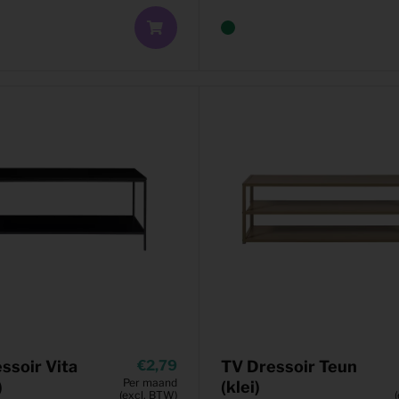
ssoir Vita
2,79
TV Dressoir Teun
Per maand
)
(klei)
(excl. BTW)