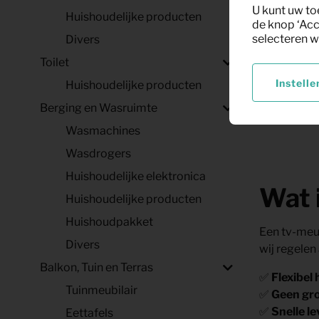
(zwart
U kunt uw to
Huishoudelijke producten
de knop ‘Acc
selecteren w
Divers
Toilet
Instelle
Huishoudelijke producten
Berging en Wasruimte
Wasmachines
Wasdrogers
Huishoudelijke elektronica
Wat 
Huishoudelijke producten
Huishoudpakket
Een tv-meub
Divers
wij regelen
Balkon, Tuin en Terras
✅
Flexibel
Tuinmeubilair
✅
Geen gro
✅
Snelle le
Eettafels