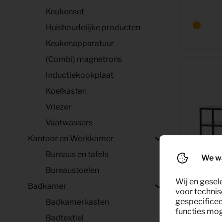
Keukenset
Huishoudelijke producten
Keukenapparatuur
(Combi) magnetrons
Inductiekookplaat
Koelkasten
Vriezer
Vaatwassers
Kantoor en Werkkamer
Bureaus en tafels
We w
Bureaustoelen
Wij en gesel
Badkamer
voor technis
gespecificee
Badkamerkasten
functies moge
TV Dre
Badtextiel