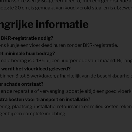
 massief essen (FSC-gecertificeerd) met een geborstelde afwe
hoogte 20 cm, is gemaakt van koud gerold staal en is afgewerk
ngrijke informatie
n BKR-registratie nodig?
 ons kun je een vloerkleed huren zonder BKR-registratie.
het minimale huurbedrag?
male bedrag is €485 bij een huurperiode van 1 maand. Bij l
 wordt het vloerkleed geleverd?
binnen 3 tot 5 werkdagen, afhankelijk van de beschikbaarhei
er schade ontstaat?
len de reparatie of vervanging, zodat je altijd een goed vloerk
extra kosten voor transport en installatie?
ering, plaatsing, installatie, retourname en milieukosten reke
ger bij een complete inrichting.