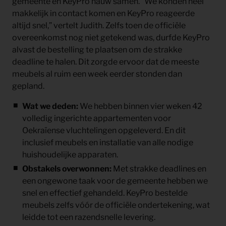
gemeente en KeyPro nauw samen. “We konden heel
makkelijk in contact komen en KeyPro reageerde
altijd snel,” vertelt Judith. Zelfs toen de officiële
overeenkomst nog niet getekend was, durfde KeyPro
alvast de bestelling te plaatsen om de strakke
deadline te halen. Dit zorgde ervoor dat de meeste
meubels al ruim een week eerder stonden dan
gepland.
Wat we deden:
We hebben binnen vier weken 42
volledig ingerichte appartementen voor
Oekraïense vluchtelingen opgeleverd. En dit
inclusief meubels en installatie van alle nodige
huishoudelijke apparaten.
Obstakels overwonnen:
Met strakke deadlines en
een ongewone taak voor de gemeente hebben we
snel en effectief gehandeld. KeyPro bestelde
meubels zelfs vóór de officiële ondertekening, wat
leidde tot een razendsnelle levering.