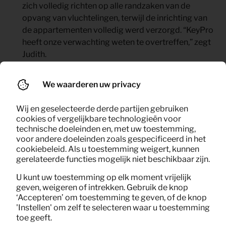
zich volledig richten op alle randzaken van de
opvang van vluchtelingen, terwijl de inrichting van
de appartementen volledig werd verzorgd. “KeyPro
heeft onze verwachting weten te overtreffen,” zegt
Judith.
Voordelen voor het projectteam van de
gemeente:
Het team van de gemeente ervaarde
We waarderen uw privacy
minder druk, omdat de volledige inrichting van de
opvanglocaties werd uitbesteed aan KeyPro, wat
Wij en geselecteerde derde partijen gebruiken
hen veel tijd en moeite bespaarde.
cookies of vergelijkbare technologieën voor
technische doeleinden en, met uw toestemming,
voor andere doeleinden zoals gespecificeerd in het
cookiebeleid. Als u toestemming weigert, kunnen
gerelateerde functies mogelijk niet beschikbaar zijn.
U kunt uw toestemming op elk moment vrijelijk
geven, weigeren of intrekken. Gebruik de knop
‘Accepteren’ om toestemming te geven, of de knop
'Instellen' om zelf te selecteren waar u toestemming
toe geeft.