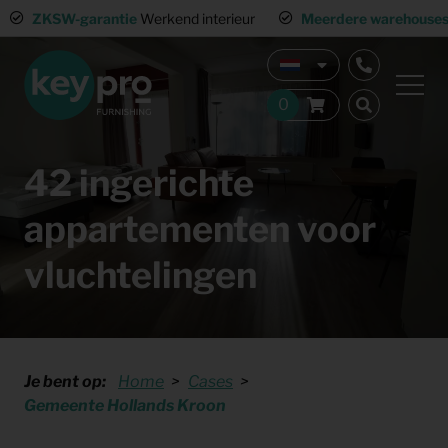
ZKSW-garantie
Werkend interieur
Meerdere warehouses
Land
42 ingerichte
appartementen voor
vluchtelingen
Je bent op:
Home
Cases
Gemeente Hollands Kroon