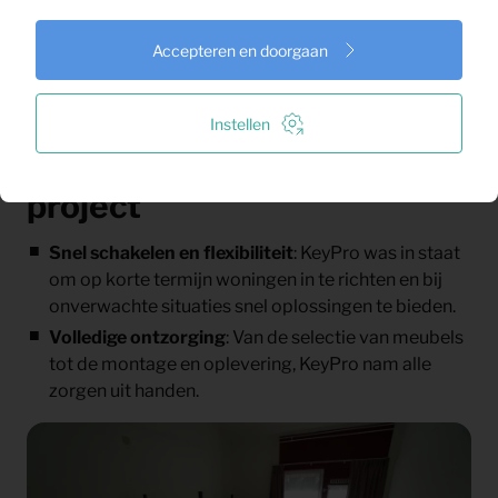
Accepteren en doorgaan
Instellen
Succesfactoren van het
project
Snel schakelen en flexibiliteit
: KeyPro was in staat
om op korte termijn woningen in te richten en bij
onverwachte situaties snel oplossingen te bieden.
Volledige ontzorging
: Van de selectie van meubels
tot de montage en oplevering, KeyPro nam alle
zorgen uit handen.