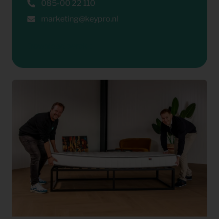
085-00 22 110
marketing@keypro.nl
Download perskit