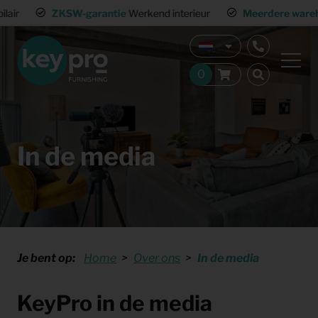
ZKSW-garantie
Werkend interieur
Meerdere warehouses
Land
In de media
Je bent op:
Home
Over ons
In de media
KeyPro in de media