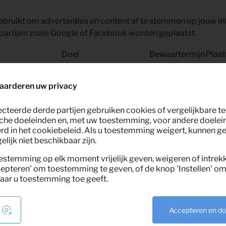
bruikt om advertenties en content af te stemmen op jouw in
partijen zoals Google of Facebook worden geplaatst.
Doel
Bewaartermijn
Plaat
olgt conversies en advertentieprestaties
3 maanden
Goog
aarderen uw privacy
ecteerde derde partijen gebruiken cookies of vergelijkbare 
ef je toestemming en behee
che doeleinden en, met uw toestemming, voor andere doelei
rd in het cookiebeleid. Als u toestemming weigert, kunnen g
lijk niet beschikbaar zijn.
estemming op elk moment vrijelijk geven, weigeren of intrek
epteren’ om toestemming te geven, of de knop 'Instellen' om 
aar u toestemming toe geeft.
 onze website krijg je een
cookiebanner
waarin je jouw voorke
mt in met alle cookies.
 kiest welke cookies je toestaat.
Accepteren en d
akelijke cookies worden geplaatst.