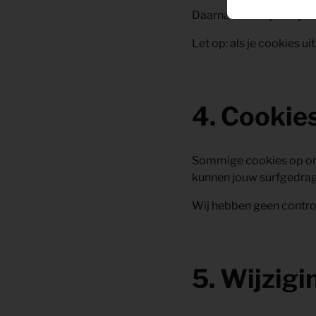
Daarnaast kun je via je
Let op: als je cookies 
4. Cookie
Sommige cookies op onz
kunnen jouw surfgedrag
Wij hebben geen control
5. Wijzigi