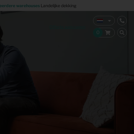
eerdere warehouses
Landelijke dekking
Offerte aanvragen
Verkoopstyling
Horeca inrichting
Studentenhuisvesting
Co-living