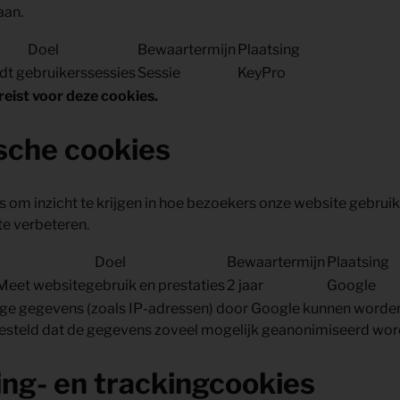
aan.
Doel
Bewaartermijn
Plaatsing
t gebruikerssessies
Sessie
KeyPro
reist voor deze cookies.
sche cookies
 om inzicht te krijgen in hoe bezoekers onze website gebrui
te verbeteren.
Doel
Bewaartermijn
Plaatsing
Meet websitegebruik en prestaties
2 jaar
Google
ge gegevens (zoals IP-adressen) door Google kunnen worden
gesteld dat de gegevens zoveel mogelijk geanonimiseerd wor
ing- en trackingcookies