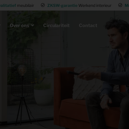
alitatief
meubilair
ZKSW-garantie
Werkend interieur
M
Over ons
Circulariteit
Contact
eubels huren
ak
laire missie
g of wisselwoning
Opvanglocaties inrichten
neel huisvesten
Woning gemeubileerd verhuren
gen
Flexwoning inrichten
hting
Inrichting voor (tv) productie