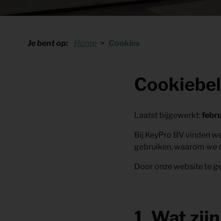
Shop
KeyPro
Offerte aanvragen
Offerte aanvragen
Je bent op:
Home
Cookies
Cookiebel
Laatst bijgewerkt:
febr
Bij KeyPro BV vinden we
gebruiken, waarom we di
Door onze website te ge
1. Wat zij