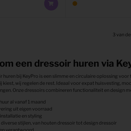
3
van de
m een dressoir huren via Ke
r huren bij KeyPro is een slimme en circulaire oplossing voo
Jij kiest, wij regelen de rest. Ideaal voor expat huisvesting, m
gen. Onze dressoirs combineren functionaliteit en design m
 huur al vanaf 1 maand
vering uit eigen voorraad
installatie en styling
 diverse stijlen, van houten dressoir tot design dressoir
r en verantwoord