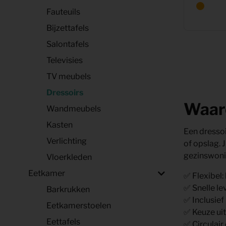
Fauteuils
Bijzettafels
Salontafels
Televisies
TV meubels
Dressoirs
Waaro
Wandmeubels
Kasten
Een dressoi
Verlichting
of opslag. 
gezinswonin
Vloerkleden
Eetkamer
✅ Flexibel:
✅ Snelle le
Barkrukken
✅ Inclusief 
Eetkamerstoelen
✅ Keuze uit
Eettafels
✅ Circulai