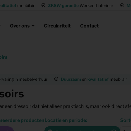
alitatief
meubilair
ZKSW-garantie
Werkend interieur
M
Over ons
Circulariteit
Contact
oirs
eubels huren
ak
laire missie
g of wisselwoning
Opvanglocaties inrichten
rvaring in meubelverhuur
Duurzaam
en
kwalitatief
meubilair
neel huisvesten
Woning gemeubileerd verhuren
soirs
gen
Flexwoning inrichten
hting
Inrichting voor (tv) productie
 meerdere producten
Locatie en periode:
Sort