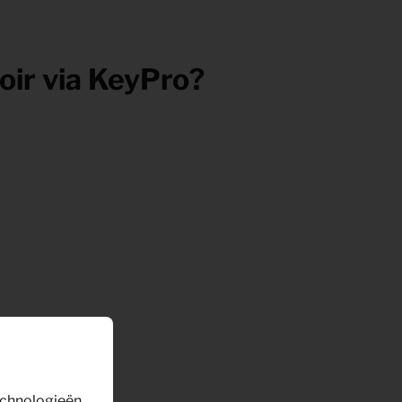
oir via KeyPro?
technologieën