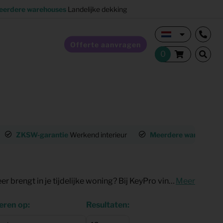
eerdere warehouses
Landelijke dekking
Offerte aanvragen
Verkoopstyling
ZKSW-garantie
Werkend interieur
Meerdere warehouse
Horeca inrichting
Studentenhuisvesting
Op zoek naar een dressoir dat niet alleen praktisch is, maar ook direct sfeer brengt in je tijdelijke woning? Bij KeyPro vind je stijlvolle dressoirs in verschillende stijlen en formaten. Of je nu een dressoir kast zoekt voor extra opbergruimte of een lage kast om je interieur af te maken: hier vind je precies wat je nodig hebt. Bekijk hier onze dressoir-opties en stel je inrichting compleet samen.
Meer
Co-living
eren op:
Resultaten: