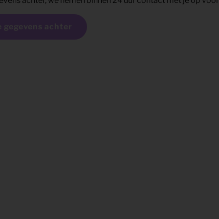
evens achter, we nemen binnen 24 uur contact met je op voor 
e gegevens achter