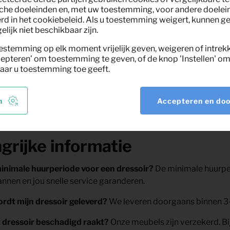
che doeleinden en, met uw toestemming, voor andere doelei
rd in het cookiebeleid. Als u toestemming weigert, kunnen g
licht product:
Dressoir Trego 
lijk niet beschikbaar zijn.
estemming op elk moment vrijelijk geven, weigeren of intrek
r Trego bevat 2 deuren en 3 laden. Het dressoir is gemaakt 
epteren’ om toestemming te geven, of de knop 'Instellen' om 
t met een lak. De combinatie van hout en metaal zorgt voor e
aar u toestemming toe geeft.
 dressoir Trego
n
Accepteren en do
grijke informatie
minimale huurperiode voor een dressoir?
De minimale huurper
lannen en jou snelle service garanderen.
ordt mijn dressoir geleverd?
We leveren doorgaans binnen 3-
t dressoir beschadigd raakt?
Onze meubels zijn verzekerd. Bi