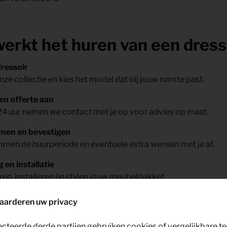
erkt het huren van een dress
dressoir
nze collectie en kies het model dat bij jouw ruimte past.
en offerte aan
24 uur nemen we contact met je op voor advies op maat.
men en bevestigen
men de huurperiode en eventuele extra wensen met je af.
 en installatie
ren, installeren én stylen jouw meubelpakket.
en maar
aarderen uw privacy
t je op je werk of je gasten, wij zorgen voor het thuisgevoel.
ecteerde derde partijen gebruiken cookies of vergelijkbare 