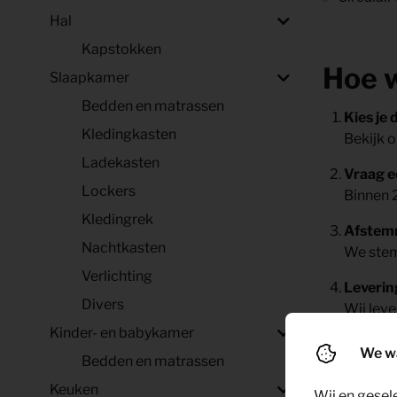
Hal
Kapstokken
Hoe w
Slaapkamer
Bedden en matrassen
Kies je 
Kledingkasten
Bekijk o
Ladekasten
Vraag e
Lockers
Binnen 
Kledingrek
Afstem
Nachtkasten
We stem
Verlichting
Levering
Divers
Wij leve
Kinder- en babykamer
Geniet
We w
Bedden en matrassen
Jij rich
Keuken
Wij en gesel