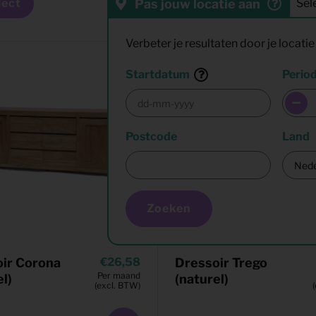
Pas jouw locatie aan
lect
Verbeter je resultaten door je locatie 
Startdatum
Perio
Postcode
Land
Zoeken
ir Corona
26,58
Dressoir Trego
Per maand
el)
(naturel)
(excl. BTW)