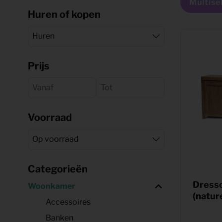
Shop
Multise
KeyPro
Huren of kopen
Offerte aanvragen
Offerte aanvragen
Prijs
Voorraad
Categorieën
Dresso
Woonkamer
(natur
Accessoires
Banken