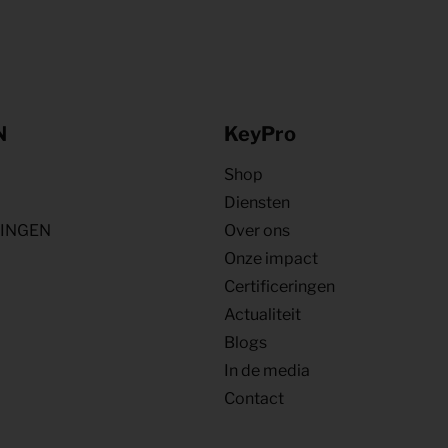
N
KeyPro
Shop
Diensten
NINGEN
Over ons
Onze impact
Certificeringen
Actualiteit
Blogs
In de media
Contact