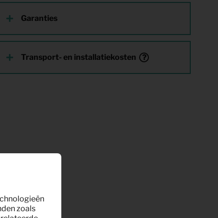
Garanties
Transport- en installatiekosten
technologieën
nden zoals