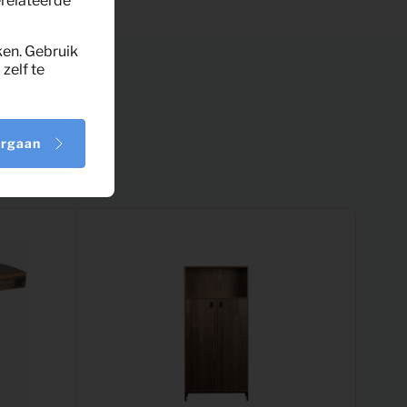
erelateerde
ken. Gebruik
zelf te
orgaan