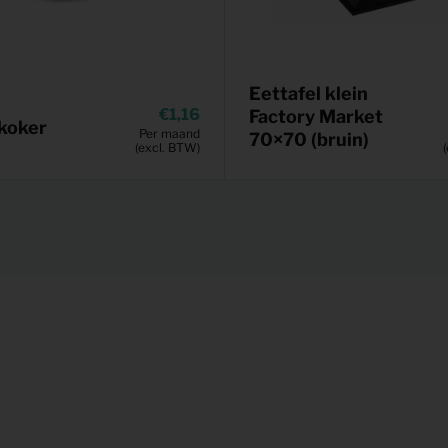
Eettafel klein
1,16
Factory Market
koker
Per maand
70×70 (bruin)
(excl. BTW)