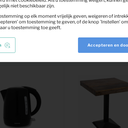
rd in het cookiebeleid. Als u toestemming weigert, kunnen g
lijk niet beschikbaar zijn.
estemming op elk moment vrijelijk geven, weigeren of intrek
epteren’ om toestemming te geven, of de knop 'Instellen' om 
aar u toestemming toe geeft.
nt
n
Accepteren en do