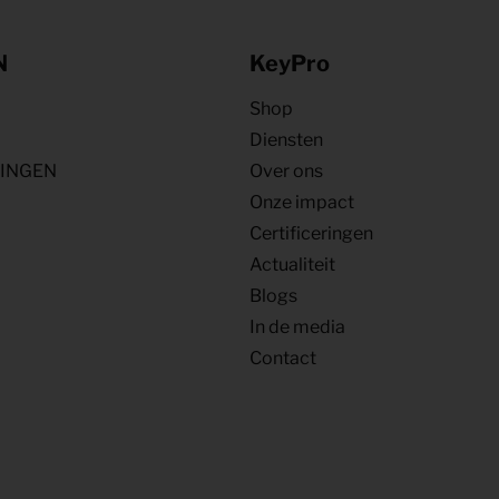
N
KeyPro
Shop
Diensten
NINGEN
Over ons
Onze impact
Certificeringen
Actualiteit
Blogs
In de media
Contact