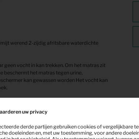
ijt werend 2-zijdig afritsbare waterdichte
r geen vocht in kan trekken. Om het matras zit
ze beschermt het matras tegen urine,
sbeschermer kan gewassen worden Het vocht kan
ek.
 schuim.
aarderen uw privacy
ro meubelverhuur!
ecteerde derde partijen gebruiken cookies of vergelijkbare 
che doeleinden en, met uw toestemming, voor andere doelei