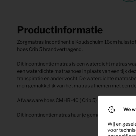
Productinformatie
Zorgmatras Incontinentie Koudschuim 16cm huisstofm
hoes Crib 5 brandvertragend.
Dit incontinentie matras is een waterdicht matras waa
een waterdichte matrashoes in plaats van een tijk de
transpiratie en ander vocht. De waterdichte matra
men gemakkelijk van het matras afnemen met een do
Afwasware hoes CMHR-40 ( Crib 5) brandvertragend
We w
Dit incontinentiematras huur je gemakkelijk bij KeyP
Wij en gesel
voor technis