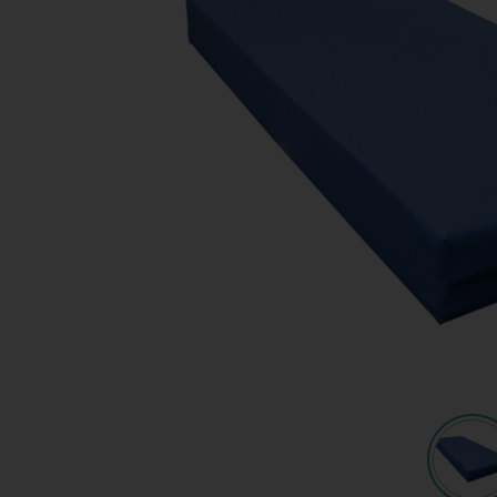
Shop
KeyPro
Offerte aanvragen
Offerte aanvragen