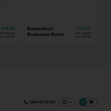
14,58
Boekenkast
24,08
Per maand
Per maand
Bookazine Noten
(excl. BTW)
(excl. BTW)
085-00 22 110