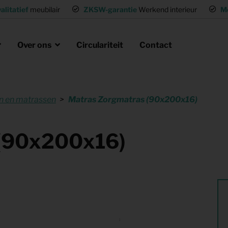
alitatief
meubilair
ZKSW-garantie
Werkend interieur
M
Over ons
Circulariteit
Contact
 en matrassen
Matras Zorgmatras (90x200x16)
eubels huren
ak
laire missie
g of wisselwoning
Opvanglocaties inrichten
 (90x200x16)
neel huisvesten
Woning gemeubileerd verhuren
gen
Flexwoning inrichten
hting
Inrichting voor (tv) productie