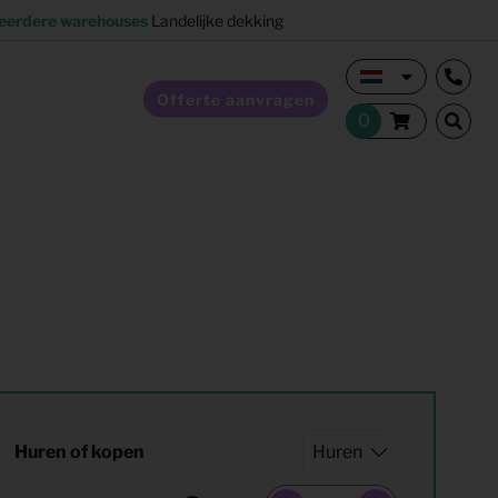
eerdere warehouses
Landelijke dekking
Offerte aanvragen
Verkoopstyling
Horeca inrichting
Studentenhuisvesting
Co-living
Huren of kopen