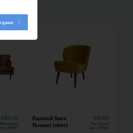
orgaan
80,75
Fauteuil Sara
11,60
Per maand
Per maand
fluweel (oker)
(excl. BTW)
(excl. BTW)