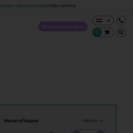
eerdere warehouses
Landelijke dekking
Offerte aanvragen
Verkoopstyling
Horeca inrichting
Studentenhuisvesting
Co-living
Huren of kopen