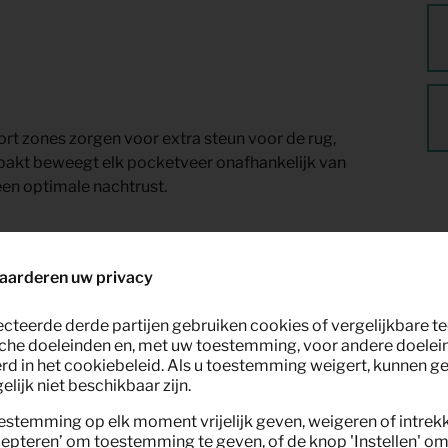
t zones zorgen voor extra steun voor de rug,
rpakt beweegt elk pocketveer onafhankelijk van
een optimale nachtrust.
aarderen uw privacy
ecteerde derde partijen gebruiken cookies of vergelijkbare 
che doeleinden en, met uw toestemming, voor andere doelei
rd in het cookiebeleid. Als u toestemming weigert, kunnen g
lijk niet beschikbaar zijn.
estemming op elk moment vrijelijk geven, weigeren of intrek
epteren’ om toestemming te geven, of de knop 'Instellen' om 