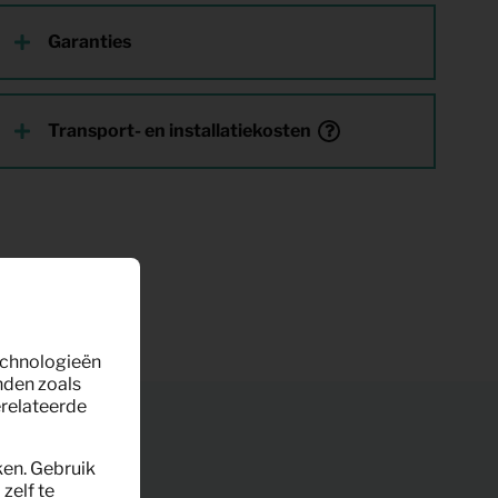
Garanties
Transport- en installatiekosten
technologieën
nden zoals
erelateerde
ken. Gebruik
zelf te