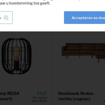
nt
aar u toestemming toe geeft.
n
Accepteren en do
lamp REDA
2,17
Hoekbank Rodeo
Per maand
(zwart)
rechts (cognac)
(excl. BTW)