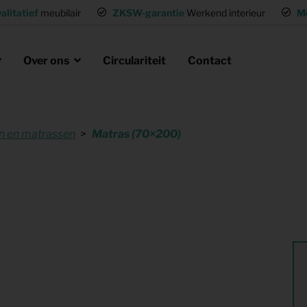
alitatief
meubilair
ZKSW-garantie
Werkend interieur
M
Over ons
Circulariteit
Contact
 en matrassen
Matras (70×200)
eubels huren
ak
laire missie
g of wisselwoning
Opvanglocaties inrichten
neel huisvesten
Woning gemeubileerd verhuren
gen
Flexwoning inrichten
hting
Inrichting voor (tv) productie