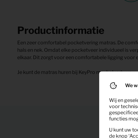
Productinformatie
Een zeer comfortabel pocketvering matras. De comfor
hals en nek. Omdat elke pocketveer individueel is ve
elkaar. Dit zorgt voor een comfortabele ligging voor 
Je kunt de matras huren bij KeyPro meubelverhuur.
We w
Wij en gesel
voor technis
gespecificee
functies moge
U kunt uw to
de knop ‘Acc