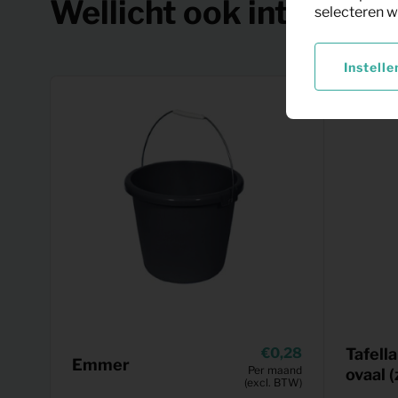
Wellicht ook interessa
selecteren w
Instelle
0,28
Tafel
Emmer
Per maand
ovaal 
(excl. BTW)