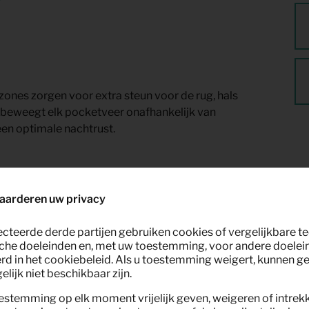
nes zorgen voor extra steun voor de rug, hals
t beweegt elk pocketveer onafhankelijk van
een optimale nachtrust.
aarderen uw privacy
ecteerde derde partijen gebruiken cookies of vergelijkbare 
che doeleinden en, met uw toestemming, voor andere doelei
rd in het cookiebeleid. Als u toestemming weigert, kunnen g
lijk niet beschikbaar zijn.
estemming op elk moment vrijelijk geven, weigeren of intrek