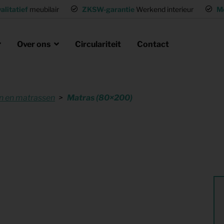
alitatief
meubilair
ZKSW-garantie
Werkend interieur
M
Over ons
Circulariteit
Contact
 en matrassen
Matras (80×200)
eubels huren
ak
laire missie
g of wisselwoning
Opvanglocaties inrichten
neel huisvesten
Woning gemeubileerd verhuren
gen
Flexwoning inrichten
hting
Inrichting voor (tv) productie