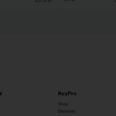
(excl. BTW)
N
KeyPro
Shop
Diensten