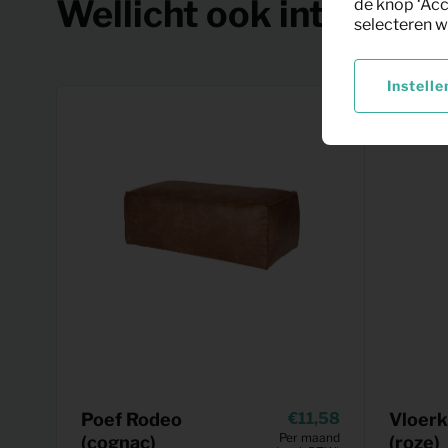
Wellicht ook interessa
de knop ‘Acc
selecteren w
Instelle
Poef Rodeo
11,58
Vloerk
Per maand
(cognac)
(roze)