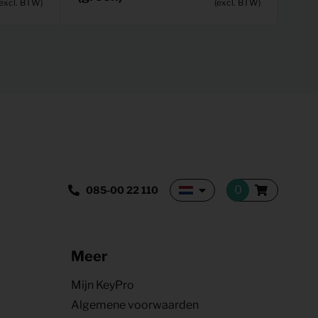
(excl. BTW)
(excl. BTW)
085-00 22 110
Meer
Mijn KeyPro
Algemene voorwaarden