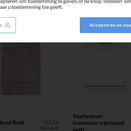
nt
epteren’ om toestemming te geven, of de knop 'Instellen' om 
aar u toestemming toe geeft.
n
Accepteren en do
Vaatwasser
leed Rubi
11,92
Inventum vrijstaand
Per maand
(wit)