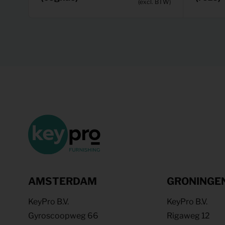
(excl. BTW)
AMSTERDAM
GRONINGE
KeyPro B.V.
KeyPro B.V.
Gyroscoopweg 66
Rigaweg 12