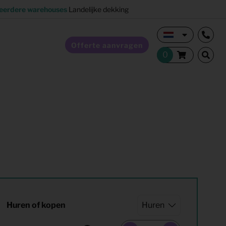
eerdere warehouses
Landelijke dekking
Offerte aanvragen
Verkoopstyling
Horeca inrichting
Studentenhuisvesting
Co-living
Huren of kopen