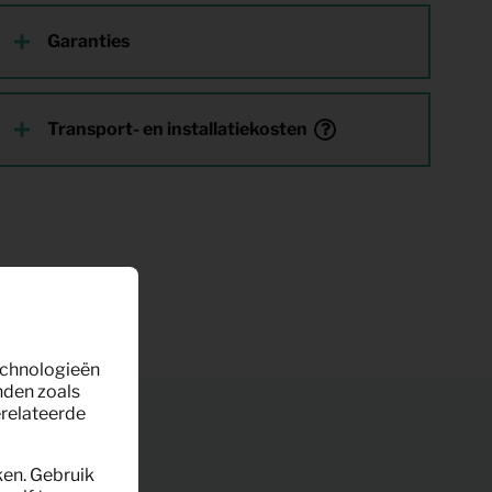
Garanties
Transport- en installatiekosten
technologieën
nden zoals
erelateerde
ken. Gebruik