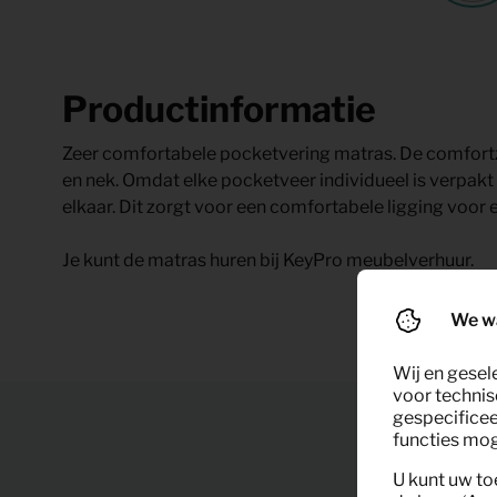
Productinformatie
Zeer comfortabele pocketvering matras. De comfortzo
en nek. Omdat elke pocketveer individueel is verpak
elkaar. Dit zorgt voor een comfortabele ligging voor 
Je kunt de matras huren bij KeyPro meubelverhuur.
We w
Wij en gesel
voor technis
gespecificee
functies moge
U kunt uw to