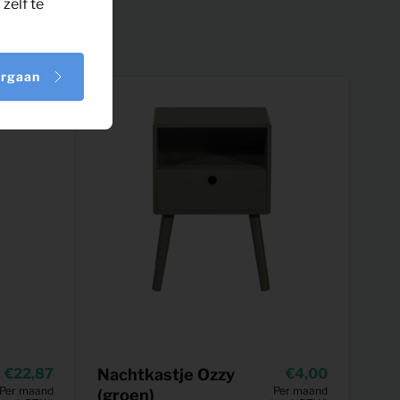
zelf te
orgaan
22,87
Nachtkastje Ozzy
4,00
Per maand
Per maand
(groen)