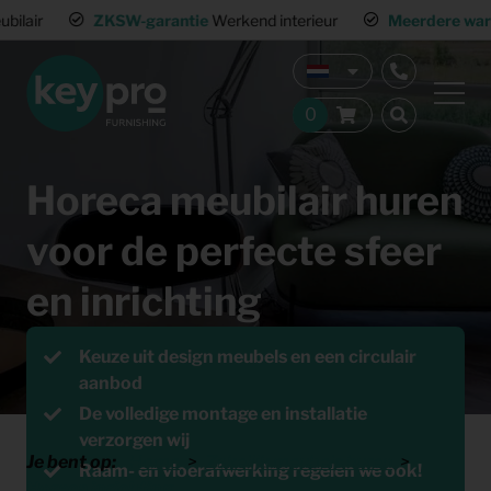
ZKSW-garantie
Werkend interieur
Meerdere warehouses
Land
Horeca meubilair huren
voor de perfecte sfeer
en inrichting
Offerte aanvragen
Keuze uit design meubels en een circulair
aanbod
De volledige montage en installatie
verzorgen wij
Je bent op:
Home
Zakelijk meubels huren
Raam- en vloerafwerking regelen we ook!
Horeca inrichting