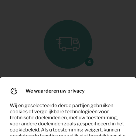
Klaar? Dan halen we het
We waarderen uw privacy
op
Wij en geselecteerde derde partijen gebruiken
Is de woning niet meer nodig? Dan plannen
cookies of vergelijkbare technologieën voor
technische doeleinden en, met uw toestemming,
we de retour op jouw moment. Liever
voor andere doeleinden zoals gespecificeerd in het
verlengen? Geen probleem, we blijven
cookiebeleid. Als u toestemming weigert, kunnen
flexibel.
gerelateerde functies mogelijk niet beschikbaar zijn.