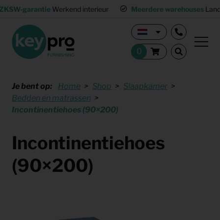
ZKSW-garantie
Werkend interieur
Meerdere warehouses
Land
Je bent op:
Home
Shop
Slaapkamer
Bedden en matrassen
Incontinentiehoes (90×200)
Incontinentiehoes
(90×200)