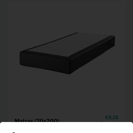
8,18
Matras (70×200)
Per maand
(excl. BTW)