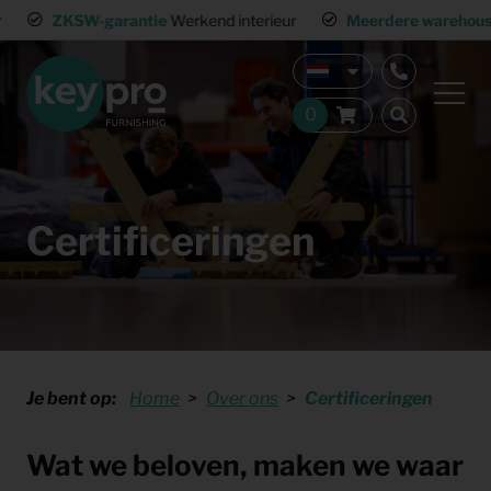
ZKSW-garantie
Werkend interieur
Meerdere warehouses
Land
Certificeringen
Je bent op:
Home
Over ons
Certificeringen
Wat we beloven, maken we waar