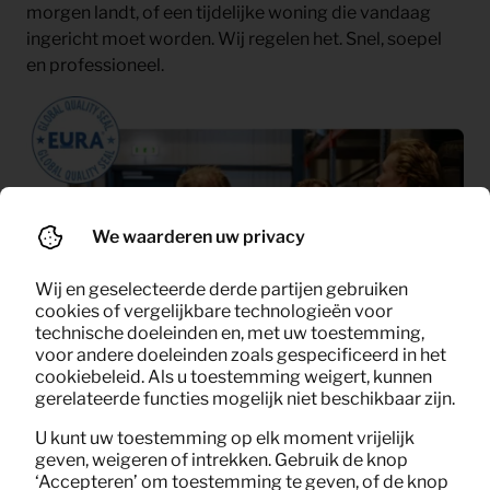
morgen landt, of een tijdelijke woning die vandaag
ingericht moet worden. Wij regelen het. Snel, soepel
en professioneel.
We waarderen uw privacy
Wij en geselecteerde derde partijen gebruiken
cookies of vergelijkbare technologieën voor
technische doeleinden en, met uw toestemming,
voor andere doeleinden zoals gespecificeerd in het
cookiebeleid. Als u toestemming weigert, kunnen
gerelateerde functies mogelijk niet beschikbaar zijn.
U kunt uw toestemming op elk moment vrijelijk
Certificeringen in de praktijk
geven, weigeren of intrekken. Gebruik de knop
‘Accepteren’ om toestemming te geven, of de knop