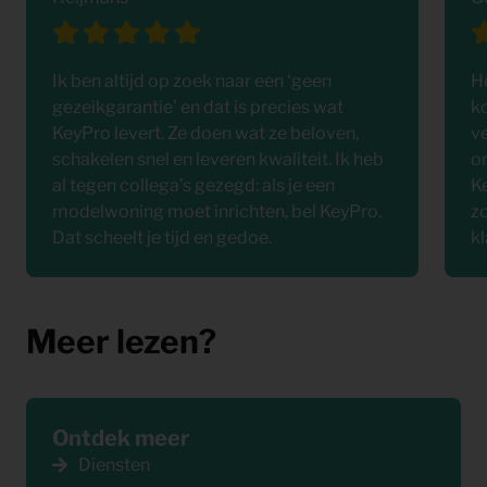
Ik ben altijd op zoek naar een ‘geen
H
gezeikgarantie’ en dat is precies wat
k
KeyPro levert. Ze doen wat ze beloven,
v
schakelen snel en leveren kwaliteit. Ik heb
o
al tegen collega’s gezegd: als je een
K
modelwoning moet inrichten, bel KeyPro.
zo
Dat scheelt je tijd en gedoe.
k
Meer lezen?
Ontdek meer
Diensten