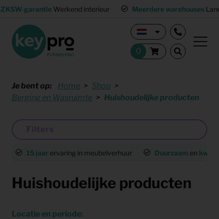
ZKSW-garantie
Werkend interieur
Meerdere warehouses
Land
Je bent op:
Home
Shop
Berging en Wasruimte
Huishoudelijke producten
Filters
15 jaar
ervaring in meubelverhuur
Duurzaam
en
kwalit
Huishoudelijke producten
Locatie en periode: