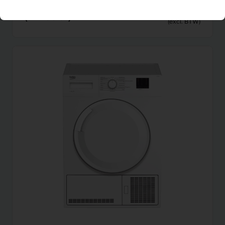
Eetkamerstoel Eljas
6,29
Per maand
(antraciet)
(excl. BTW)