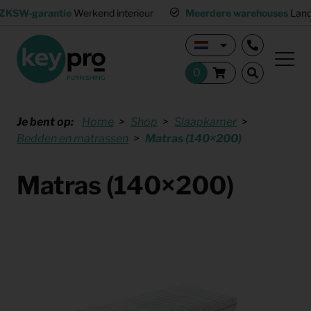
ZKSW-garantie
Werkend interieur
Meerdere warehouses
Land
Je bent op:
Home
Shop
Slaapkamer
Bedden en matrassen
Matras (140×200)
Matras (140×200)