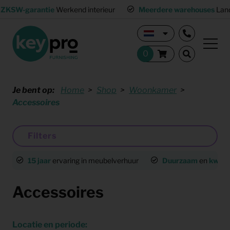
ZKSW-garantie
Werkend interieur
Meerdere warehouses
Land
Je bent op:
Home
Shop
Woonkamer
Accessoires
Filters
15 jaar
ervaring in meubelverhuur
Duurzaam
en
kwalit
Accessoires
Locatie en periode: