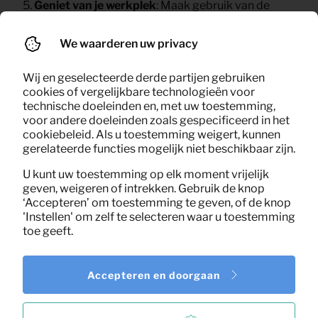
Geniet van je werkplek
: Maak gebruik van de
bureaustoel zolang je wilt.
Einde huurperiode
: Wanneer je de bureaustoel niet
We waarderen uw privacy
meer nodig hebt, halen wij deze weer op.
Wij en geselecteerde derde partijen gebruiken
cookies of vergelijkbare technologieën voor
technische doeleinden en, met uw toestemming,
Wat kost een bureaustoel
voor andere doeleinden zoals gespecificeerd in het
cookiebeleid. Als u toestemming weigert, kunnen
gerelateerde functies mogelijk niet beschikbaar zijn.
huren?
U kunt uw toestemming op elk moment vrijelijk
De kosten voor het huren van bureaustoel is
geven, weigeren of intrekken. Gebruik de knop
‘Accepteren’ om toestemming te geven, of de knop
afhankelijk van het aantal producten die je nog meer
'Instellen' om zelf te selecteren waar u toestemming
huurt en duur dat de producten worden gehuurd. In het
toe geeft.
geval van een bureaustoel huren, heb je nog meer
producten nodig om eerst aan het minimum order
bedrag van €250 te komen. Daarna geldt: hoe langer
Accepteren en doorgaan
je een bureaustoel huurt, hoe goedkoper het is.
Meer
kantoormeubilair
nodig? We helpen je graag