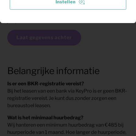
Instellen
verder met de inrichting. Laat je gegevens en wensen
bij ons achter en we nemen binnen 24 uur contact met
je op voor advies.
Laat gegevens achter
Belangrijke informatie
Is er een BKR-registratie vereist?
Bij het leasen van een bank via KeyPro is er geen BKR-
registratie vereist. Je kunt dus zonder zorgen een
bureaustoel leasen.
Wat is het minimaal huurbedrag?
Wij hanteren een minimum huurbedrag van €485 bij
huurperiode van 1 maand. Hoe langer de huurperiode,