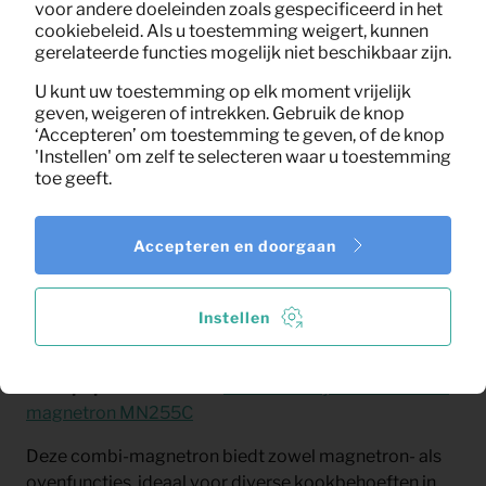
voor andere doeleinden zoals gespecificeerd in het
de gewenste locatie en zorgen voor de
cookiebeleid. Als u toestemming weigert, kunnen
installatie. Dit kan al binnen 3-5 werkdagen.
gerelateerde functies mogelijk niet beschikbaar zijn.
Einde huurperiode
:
Wanneer je de magnetron
U kunt uw toestemming op elk moment vrijelijk
niet meer nodig hebt, halen wij deze weer op.
geven, weigeren of intrekken. Gebruik de knop
‘Accepteren’ om toestemming te geven, of de knop
Hulp nodig bij een volledige keukeninrichting? Neem
'Instellen' om zelf te selecteren waar u toestemming
contact met ons op voor persoonlijk advies.
toe geeft.
Neem contact op
Accepteren en doorgaan
Instellen
Uitgelicht product
Onze populairste keuze
:
Inventum vrijstaande combi
magnetron MN255C
Deze combi-magnetron biedt zowel magnetron- als
ovenfuncties, ideaal voor diverse kookbehoeften in