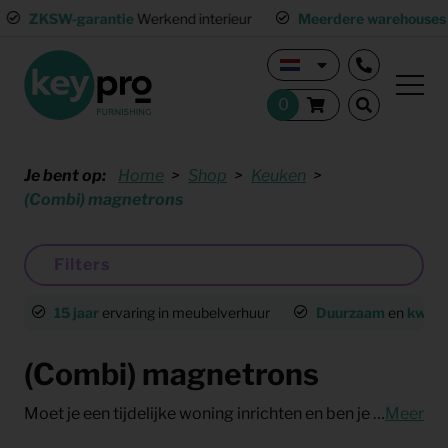
ZKSW-garantie
Werkend interieur
Meerdere warehouses
Land
Je bent op:
Home
Shop
Keuken
(Combi) magnetrons
Filters
15 jaar
ervaring in meubelverhuur
Duurzaam
en
kwalit
(Combi) magnetrons
Moet je een tijdelijke woning inrichten en ben je op zoek naar een magnetron? Bij KeyPro bieden we flexibele huurmogelijkheden voor magnetrons, ideaal voor expats, multinationals en particulieren. Ontdek hier onze opties om een magnetron te huren en ervaar het gemak van onze service.
Meer