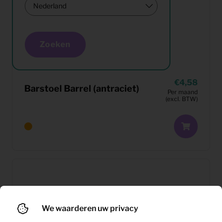
Zoeken
4,58
Barstoel Barrel (antraciet)
Per maand
(excl. BTW)
We waarderen uw privacy