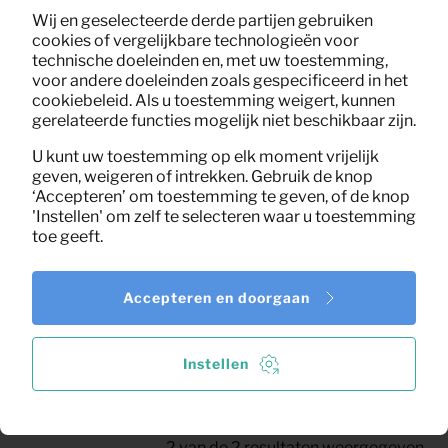
Wij en geselecteerde derde partijen gebruiken
cookies of vergelijkbare technologieën voor
technische doeleinden en, met uw toestemming,
voor andere doeleinden zoals gespecificeerd in het
cookiebeleid. Als u toestemming weigert, kunnen
gerelateerde functies mogelijk niet beschikbaar zijn.
U kunt uw toestemming op elk moment vrijelijk
geven, weigeren of intrekken. Gebruik de knop
‘Accepteren’ om toestemming te geven, of de knop
'Instellen' om zelf te selecteren waar u toestemming
toe geeft.
Barstoel Franky fluweel
12,41
Per maand
(oranje)
Accepteren en doorgaan
(excl. BTW)
Instellen
2
van de
2
resultaten weergegeven