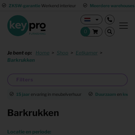
ZKSW-garantie
Werkend interieur
Meerdere warehouses
Lan
Je bent op:
Home
Shop
Eetkamer
Barkrukken
Filters
15 jaar
ervaring in meubelverhuur
Duurzaam
en
kwalit
Barkrukken
Locatie en periode: