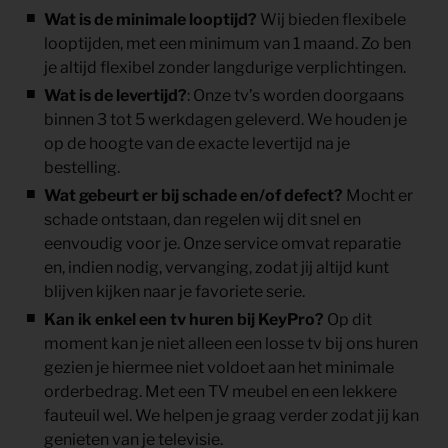
Wat is de minimale looptijd?
Wij bieden flexibele
looptijden, met een minimum van 1 maand. Zo ben
je altijd flexibel zonder langdurige verplichtingen.
Wat is de levertijd?
: Onze tv’s worden doorgaans
binnen 3 tot 5 werkdagen geleverd. We houden je
op de hoogte van de exacte levertijd na je
bestelling.
Wat gebeurt er bij schade en/of defect?
Mocht er
schade ontstaan, dan regelen wij dit snel en
eenvoudig voor je. Onze service omvat reparatie
en, indien nodig, vervanging, zodat jij altijd kunt
blijven kijken naar je favoriete serie.
Kan ik enkel een tv huren bij KeyPro?
Op dit
moment kan je niet alleen een losse tv bij ons huren
gezien je hiermee niet voldoet aan het minimale
orderbedrag. Met een TV meubel en een lekkere
fauteuil wel. We helpen je graag verder zodat jij kan
genieten van je televisie.