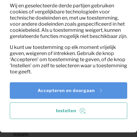
Wij en geselecteerde derde partijen gebruiken
Geniet zonder zorgen
: Gebruik de tv zolang je wilt.
cookies of vergelijkbare technologieën voor
Service en onderhoud zijn inbegrepen.
technische doeleinden en, met uw toestemming,
Opzeggen of verlengen
:
Wil je stoppen of juist
voor andere doeleinden zoals gespecificeerd in het
langer gebruikmaken van onze service? Geef het
cookiebeleid. Als u toestemming weigert, kunnen
gerelateerde functies mogelijk niet beschikbaar zijn.
eenvoudig aan, en wij regelen de rest.
U kunt uw toestemming op elk moment vrijelijk
Maak je woonkamer compleet met bijvoorbeeld een
geven, weigeren of intrekken. Gebruik de knop
tv-meubel, salontafel of fijne fauteuil. We helpen je
‘Accepteren’ om toestemming te geven, of de knop
graag om te kijken wat het beste bij je past!
'Instellen' om zelf te selecteren waar u toestemming
toe geeft.
Neem contact met ons op
Accepteren en doorgaan
Belangrijke informatie
Instellen
Is er een BKR-registratie vereist?
: Bij het leasen
van een televisie via KeyPro is er geen BKR-
registratie vereist. Je kunt dus zonder zorgen een tv
leasen.