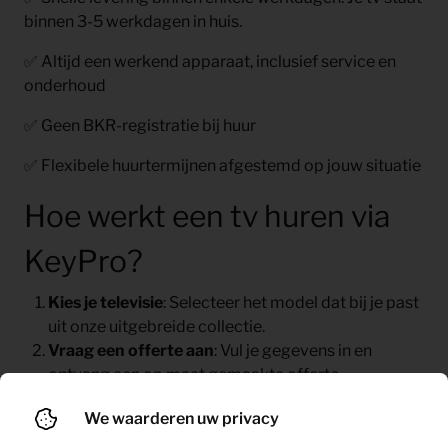
binnen 3-5 werkdagen in huis.
✅ Altijd een werkend apparaat, inclusief service en
onderhoud
✅ Geen BKR-registratie bij huur
✅ Flexibele huurtermijnen afgestemd op jouw situatie
Hoe werkt een tv huren via
KeyPro?
Kies je televisie
: Selecteer het model dat bij je past
uit onze uitgebreide collectie.
Vraag een offerte aan
: Vul je gegevens in en
ontvang een op maat gemaakte offerte.
Snelle levering
: Wij zorgen ervoor dat je tv binnen
We waarderen uw privacy
enkele werkdagen (meestal tussen 3-5
werkdagen) geleverd wordt.