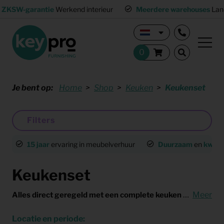
ZKSW-garantie
Werkend interieur
Meerdere warehouses
Land
Je bent op:
Home
Shop
Keuken
Keukenset
Filters
15 jaar
ervaring in meubelverhuur
Duurzaam
en
kwalit
Keukenset
Bij een vol
Meer
Alles direct geregeld met een complete keuken
Locatie en periode: