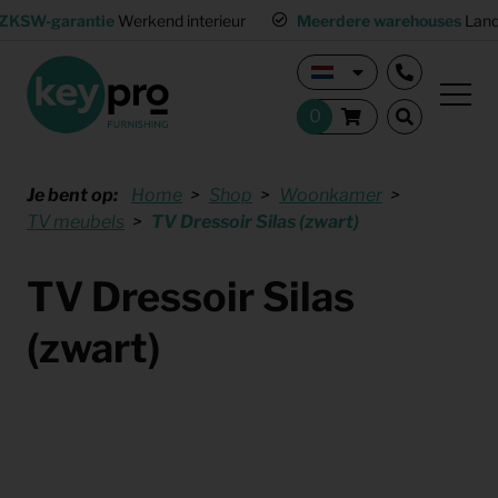
ZKSW-garantie
Werkend interieur
Meerdere warehouses
Land
Je bent op:
Home
Shop
Woonkamer
TV meubels
TV Dressoir Silas (zwart)
TV Dressoir Silas
(zwart)