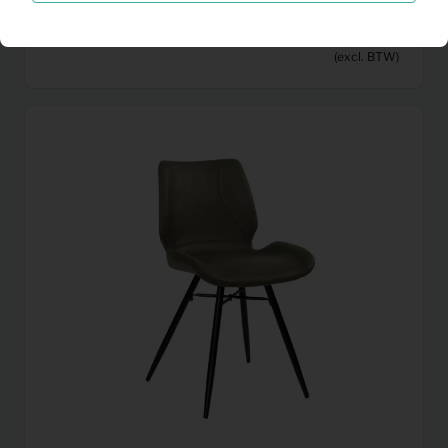
6,33
Vloerlamp Siemon (zwart)
Per maand
(excl. BTW)