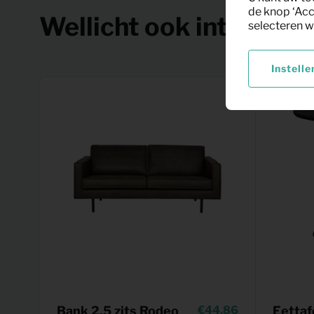
de knop ‘Acc
Wellicht ook interessa
selecteren w
Instelle
Bank 2,5 zits Rodeo
44,86
Eettaf