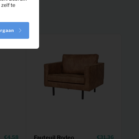
zelf te
orgaan
4,58
Fauteuil Rodeo
31,36