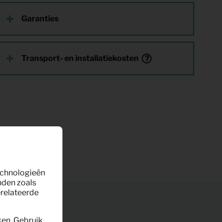
Garanties
Transport- en installatiekosten
technologieën
nden zoals
erelateerde
ken. Gebruik