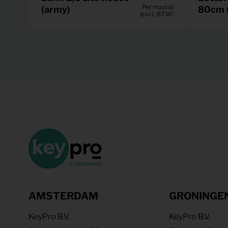
Per maand
(army)
80cm (
(excl. BTW)
AMSTERDAM
GRONINGE
KeyPro B.V.
KeyPro B.V.