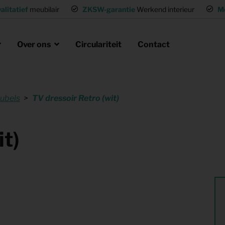
alitatief
meubilair
ZKSW-garantie
Werkend interieur
M
Over ons
Circulariteit
Contact
ubels
TV dressoir Retro (wit)
eubels huren
ak
laire missie
g of wisselwoning
Opvanglocaties inrichten
it)
neel huisvesten
Woning gemeubileerd verhuren
gen
Flexwoning inrichten
hting
Inrichting voor (tv) productie