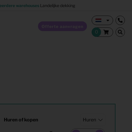
eerdere warehouses
Landelijke dekking
Offerte aanvragen
Verkoopstyling
Horeca inrichting
Studentenhuisvesting
Co-living
Huren of kopen