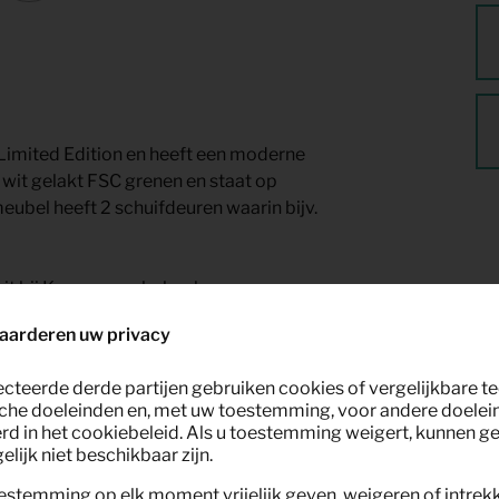
mited Edition en heeft een moderne
 wit gelakt FSC grenen en staat op
ubel heeft 2 schuifdeuren waarin bijv.
wit bij Keypro meubelverhuur.
aarderen uw privacy
ecteerde derde partijen gebruiken cookies of vergelijkbare 
che doeleinden en, met uw toestemming, voor andere doelei
rd in het cookiebeleid. Als u toestemming weigert, kunnen g
lijk niet beschikbaar zijn.
estemming op elk moment vrijelijk geven, weigeren of intrek