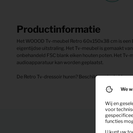
Productinformatie
Het WOOOD Tv-meubel Retro 60x150x38 cm is een Li
eigentijdse uitstraling. Het Tv-meubel is gemaakt van
onbehandeld FSC blank eiken houten poten. Het Tv-me
audioapparatuur kan worden geplaatst.
De Retro Tv-dressoir huren? Beschikbaar in de kleur 
We w
Wij en gesel
voor technis
gespecificee
functies moge
U kunt uw to