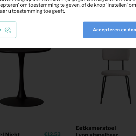
epteren’ om toestemming te geven, of de knop 'Instellen' om 
nt
aar u toestemming toe geeft.
n
Accepteren en do
Eetkamerstoel
el Night
12,53
Lyon stapelbaar