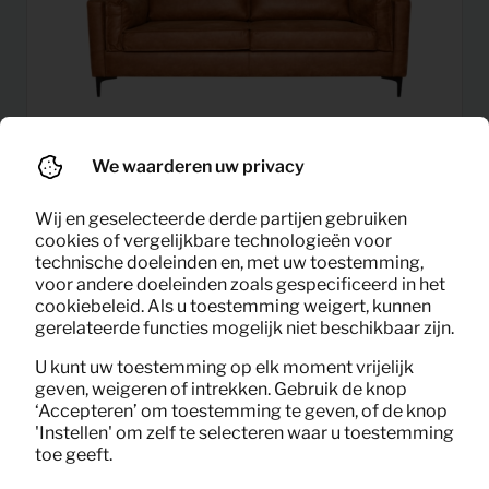
We waarderen uw privacy
Wij en geselecteerde derde partijen gebruiken
cookies of vergelijkbare technologieën voor
22,92
technische doeleinden en, met uw toestemming,
Bank 2 zits Barca (cognac)
Per maand
voor andere doeleinden zoals gespecificeerd in het
(excl. BTW)
cookiebeleid. Als u toestemming weigert, kunnen
gerelateerde functies mogelijk niet beschikbaar zijn.
U kunt uw toestemming op elk moment vrijelijk
geven, weigeren of intrekken. Gebruik de knop
‘Accepteren’ om toestemming te geven, of de knop
'Instellen' om zelf te selecteren waar u toestemming
toe geeft.