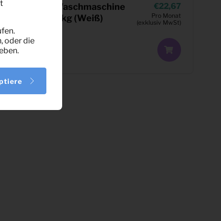
t
0,28
Waschmaschine
22,67
Pro Monat
Pro Monat
7 kg (Weiß)
usiv MwSt)
(exklusiv MwSt)
fen.
, oder die
eben.
ptiere