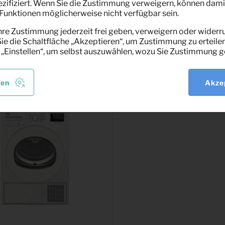
pezifiziert. Wenn Sie die Zustimmung verweigern, können dami
maschine
22,59
Eimer
unktionen möglicherweise nicht verfügbar sein.
Pro Monat
 (weiß)
(exklusiv MwSt)
(exkl
hre Zustimmung jederzeit frei geben, verweigern oder widerru
e die Schaltfläche „Akzeptieren“, um Zustimmung zu erteilen
 „Einstellen“, um selbst auszuwählen, wozu Sie Zustimmung g
len
Akze