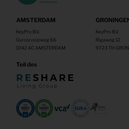
AMSTERDAM
GRONINGE
KeyPro B.V.
KeyPro B.V.
Gyroscoopweg 66
Rigaweg 12
1042 AC AMSTERDAM
9723 TH GRO
Teil des