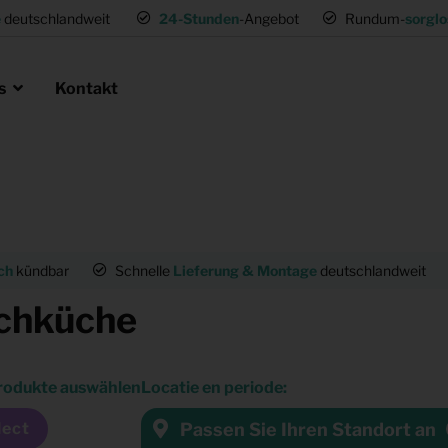
e
deutschlandweit
24-Stunden
-Angebot
Rundum-
sorglo
ns
Kontakt
en als Profi
ie
 Umsetzwohnung
Mietmöbel für Expat Mitarbeiter
ch
kündbar
Schnelle
Lieferung & Montage
deutschlandweit
für Gastronomie
Musterwohnungen
chküche
tung
Einrichtung für (Fernseh) Produk
rodukte auswählen
Locatie en periode:
ng
Passen Sie Ihren Standort an
lect