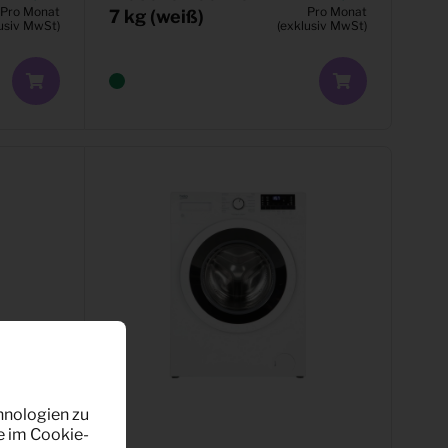
Pro Monat
Pro Monat
7 kg (weiß)
usiv MwSt)
(exklusiv MwSt)
hnologien zu
e im Cookie-