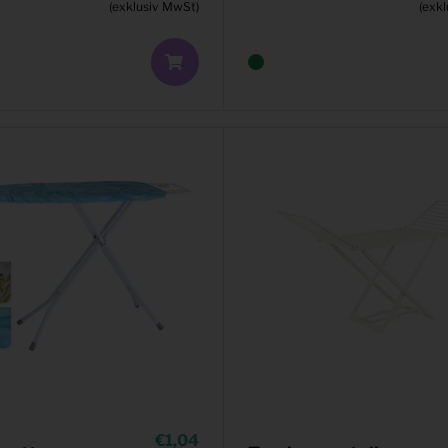
(exklusiv MwSt)
(exk
1,04