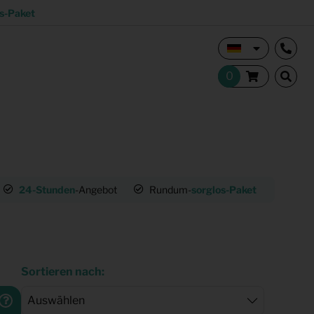
s-Paket
Vermietungsmakler und Investoren
24-Stunden
-Angebot
Rundum-
sorglos-Paket
Studentisches Wohnen
tion
Shop
Sortieren nach: