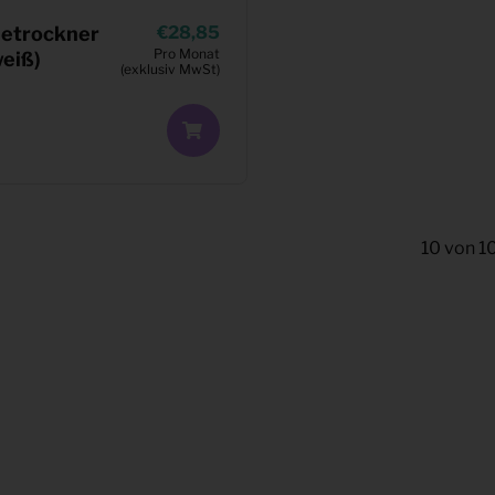
etrockner
28,85
Pro Monat
weiß)
(exklusiv MwSt)
10
von
1