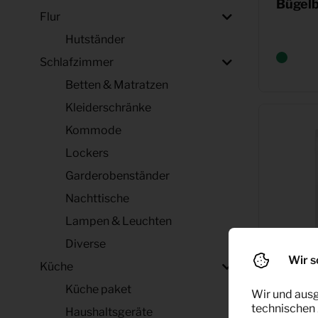
Bügelb
Flur
Hutständer
Schlafzimmer
Betten & Matratzen
Kleiderschränke
Kommode
Lockers
Garderobenständer
Nachttische
Lampen & Leuchten
Diverse
Wir s
Küche
Küche paket
Wir und ausg
technischen 
Haushaltsgeräte