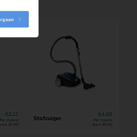
orgaan
2,17
4,82
Stofzuiger
Per maand
Per maand
(excl. BTW)
(excl. BTW)