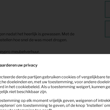
en nadat het heerlijk is gewassen. Met de
stellen hoe snel de was moet drogen.
 Keypro meubelverhuur.
aarderen uw privacy
ecteerde derde partijen gebruiken cookies of vergelijkbare 
che doeleinden en, met uw toestemming, voor andere doelei
rd in het cookiebeleid. Als u toestemming weigert, kunnen g
lijk niet beschikbaar zijn.
estemming op elk moment vrijelijk geven, weigeren of intrek
nt
epteren’ om toestemming te geven, of de knop 'Instellen' om 