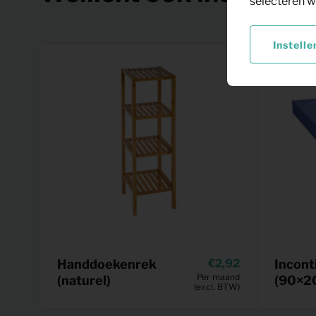
selecteren w
Instelle
Handdoekenrek
2,92
Incont
Per maand
(naturel)
(90×2
(excl. BTW)