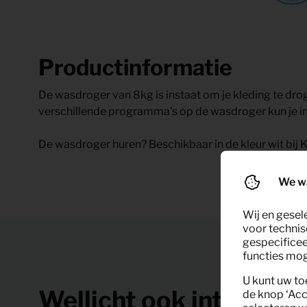
Productinformatie
De wasdroger van 8kg is instaat om je kleding te drog
verschillende programma's op de wasdroger kun je in
De wasdroger huren? Beschikbaar in de kleur wit bij
We w
Wij en gesel
voor technis
gespecificee
functies moge
U kunt uw to
Wellicht ook interessa
de knop ‘Acc