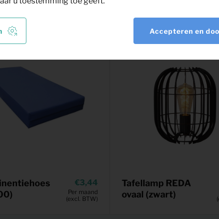
aar u toestemming toe geeft.
n
Accepteren en do
inentiehoes
3,44
Tafellamp REDA
Per maand
00)
ovaal (zwart)
(excl. BTW)