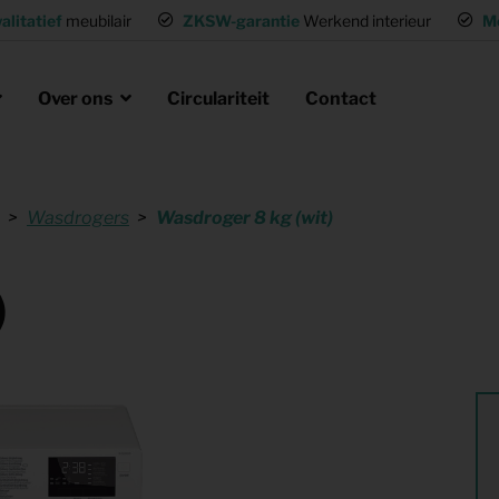
alitatief
meubilair
ZKSW-garantie
Werkend interieur
M
Over ons
Circulariteit
Contact
Wasdrogers
Wasdroger 8 kg (wit)
eubels huren
ak
laire missie
g of wisselwoning
Opvanglocaties inrichten
)
neel huisvesten
Woning gemeubileerd verhuren
gen
Flexwoning inrichten
hting
Inrichting voor (tv) productie