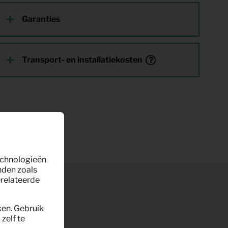
Garanties
Transport- en installatiekosten
technologieën
nden zoals
erelateerde
ken. Gebruik
zelf te