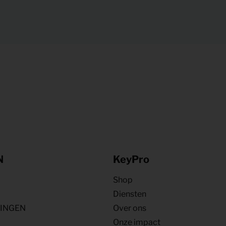
N
KeyPro
Shop
Diensten
NINGEN
Over ons
Onze impact