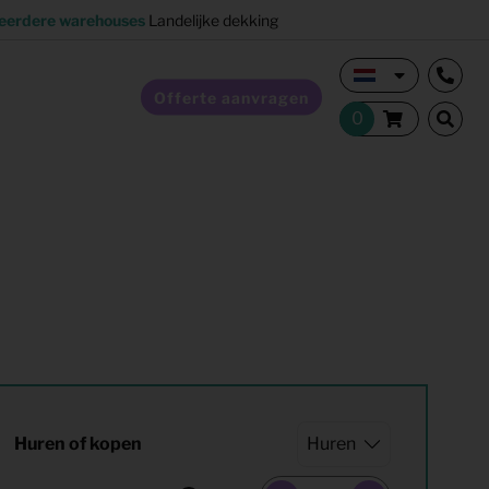
eerdere warehouses
Landelijke dekking
Offerte aanvragen
Verkoopstyling
Horeca inrichting
Studentenhuisvesting
Co-living
Huren of kopen