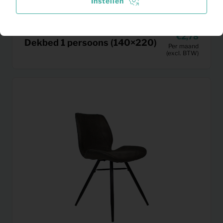
Instellen
2,78
Dekbed 1 persoons (140×220)
Per maand
(excl. BTW)