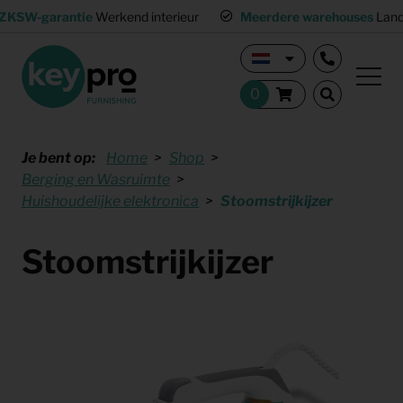
ZKSW-garantie
Werkend interieur
Meerdere warehouses
Land
Je bent op:
Home
Shop
Berging en Wasruimte
Huishoudelijke elektronica
Stoomstrijkijzer
Stoomstrijkijzer