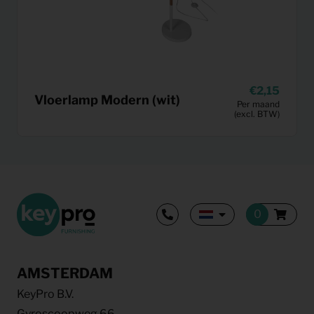
2,15
Vloerlamp Modern (wit)
Per maand
(excl. BTW)
AMSTERDAM
KeyPro B.V.
Gyroscoopweg 66