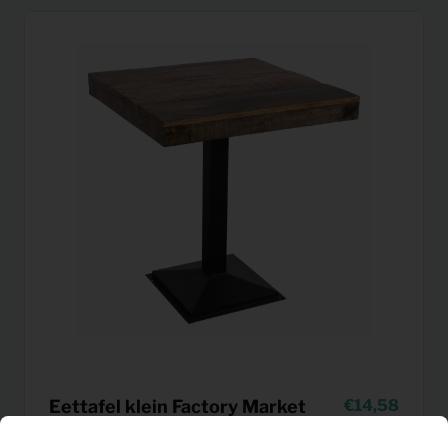
Eettafel klein Factory Market
14,58
Per maand
70×70 (bruin)
(excl. BTW)