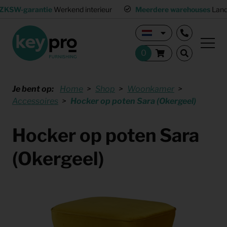
ZKSW-garantie
Werkend interieur
Meerdere warehouses
Land
Je bent op:
Home
Shop
Woonkamer
Accessoires
Hocker op poten Sara (Okergeel)
Hocker op poten Sara
(Okergeel)