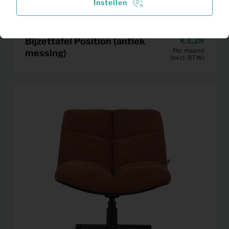
Instellen
Bijzettafel Position (antiek
3,28
Per maand
messing)
(excl. BTW)