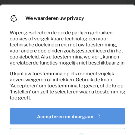
Bankje Sara fluweel (warm
15,88
We waarderen uw privacy
Per maand
groen)
(excl. BTW)
Wij en geselecteerde derde partijen gebruiken
cookies of vergelijkbare technologieën voor
technische doeleinden en, met uw toestemming,
voor andere doeleinden zoals gespecificeerd in het
cookiebeleid. Als u toestemming weigert, kunnen
gerelateerde functies mogelijk niet beschikbaar zijn.
U kunt uw toestemming op elk moment vrijelijk
geven, weigeren of intrekken. Gebruik de knop
‘Accepteren’ om toestemming te geven, of de knop
'Instellen' om zelf te selecteren waar u toestemming
toe geeft.
Accepteren en doorgaan