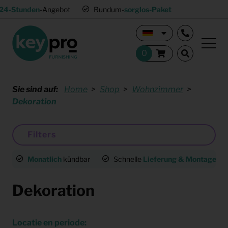
24-Stunden
-Angebot
Rundum-
sorglos-Paket
Sie sind auf:
Home
Shop
Wohnzimmer
Dekoration
Filters
Monatlich
kündbar
Schnelle
Lieferung & Montage
deu
Dekoration
Locatie en periode: