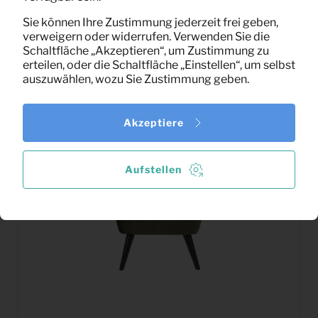
Hocker Rodeo (cognac)
Pro Monat
(exklusiv MwSt)
Sie können Ihre Zustimmung jederzeit frei geben,
verweigern oder widerrufen. Verwenden Sie die
Schaltfläche „Akzeptieren“, um Zustimmung zu
erteilen, oder die Schaltfläche „Einstellen“, um selbst
auszuwählen, wozu Sie Zustimmung geben.
Akzeptiere
Aufstellen