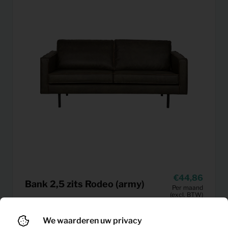
44,86
Bank 2,5 zits Rodeo (army)
Per maand
(excl. BTW)
We waarderen uw privacy