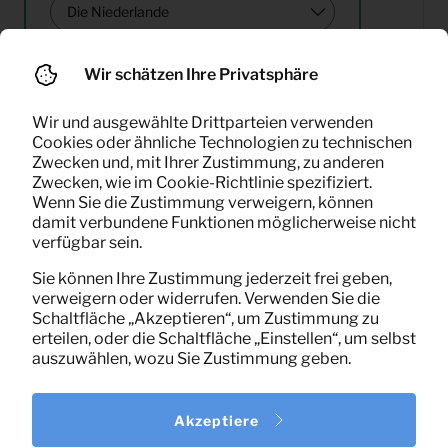
Wir schätzen Ihre Privatsphäre
Suchen
Wir und ausgewählte Drittparteien verwenden
Cookies oder ähnliche Technologien zu technischen
Zwecken und, mit Ihrer Zustimmung, zu anderen
Zwecken, wie im Cookie-Richtlinie spezifiziert.
Wenn Sie die Zustimmung verweigern, können
damit verbundene Funktionen möglicherweise nicht
16,67
verfügbar sein.
Bürostuhl (schwarz)
Pro Monat
(exklusiv MwSt)
Sie können Ihre Zustimmung jederzeit frei geben,
verweigern oder widerrufen. Verwenden Sie die
Schaltfläche „Akzeptieren“, um Zustimmung zu
erteilen, oder die Schaltfläche „Einstellen“, um selbst
auszuwählen, wozu Sie Zustimmung geben.
Akzeptiere
1
von
1
Ergebnisse angezeigt