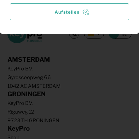
Weitere Ergebnisse
Aufstellen
AMSTERDAM
KeyPro B.V.
Gyroscoopweg 66
1042 AC AMSTERDAM
GRONINGEN
KeyPro B.V.
Rigaweg 12
9723 TH GRONINGEN
KeyPro
Shop