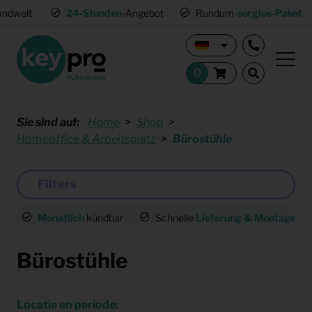
24-Stunden
-Angebot
Rundum-
sorglos-Paket
Sie sind auf:
Home
Shop
Homeoffice & Arbeitsplatz
Bürostühle
Filters
Monatlich
kündbar
Schnelle
Lieferung & Montage
deu
Bürostühle
Locatie en periode: