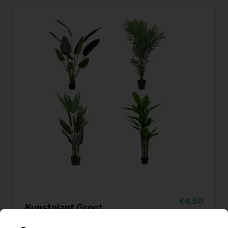
4,50
Kunstplant Groot
Per maand
(excl. BTW)