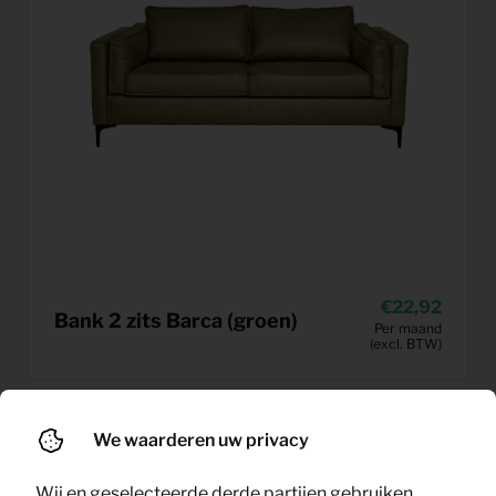
22,92
Bank 2 zits Barca (groen)
Per maand
(excl. BTW)
We waarderen uw privacy
Wij en geselecteerde derde partijen gebruiken