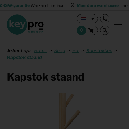
ZKSW-garantie
Werkend interieur
Meerdere warehouses
Land
Je bent op:
Home
Shop
Hal
Kapstokken
Kapstok staand
Kapstok staand