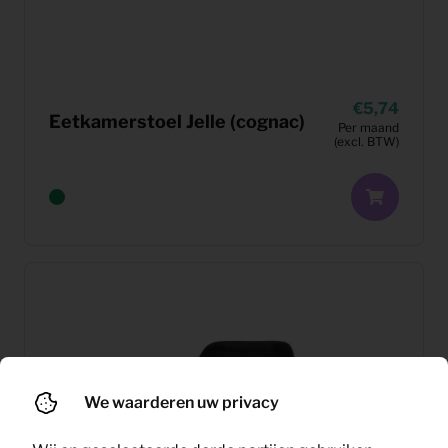
5,74
Eetkamerstoel Jelle (cognac)
Per maand
(excl. BTW)
We waarderen uw privacy