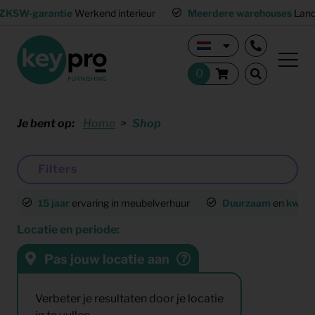
ZKSW-garantie
Werkend interieur
Meerdere warehouses
Land
Je bent op:
Home
Shop
Filters
15 jaar
ervaring in meubelverhuur
Duurzaam
en
kwalit
Locatie en periode:
Pas jouw locatie aan
Sorteren op:
Resultaten:
Verbeter je resultaten door je locatie