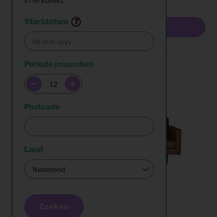
in te vullen.
Startdatum
Multiselect
Periode (maanden)
Postcode
Land
Zoeken