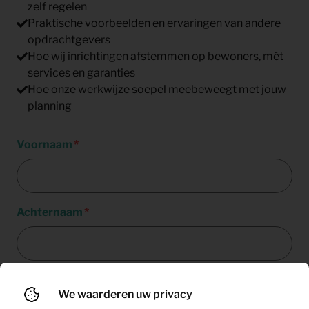
zelf regelen
Praktische voorbeelden en ervaringen van andere
opdrachtgevers
Hoe wij inrichtingen afstemmen op bewoners, mét
services en garanties
Hoe onze werkwijze soepel meebeweegt met jouw
planning
Voornaam
Achternaam
E-mailadres
We waarderen uw privacy