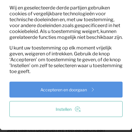
Wij en geselecteerde derde partijen gebruiken
cookies of vergelijkbare technologieën voor
Telefoonnummer
technische doeleinden en, met uw toestemming,
voor andere doeleinden zoals gespecificeerd in het
+31
cookiebeleid. Als u toestemming weigert, kunnen
gerelateerde functies mogelijk niet beschikbaar zijn.
Versturen
U kunt uw toestemming op elk moment vrijelijk
geven, weigeren of intrekken. Gebruik de knop
‘Accepteren’ om toestemming te geven, of de knop
Woningstoffering maakt
'Instellen' om zelf te selecteren waar u toestemming
toe geeft.
het verschil
De eerste indruk van een woning zit in de details.
Accepteren en doorgaan
Meubels bepalen de vorm, maar raambekleding en
vloerafwerking zorgen voor sfeer. Zonder gordijnen of
Instellen
met een kille vloer voelt een woning al snel leeg en
onpersoonlijk.
Juist daarom besteden we veel aandacht aan