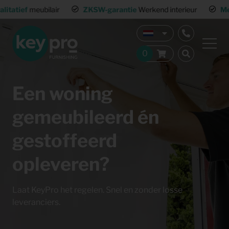
ZKSW-garantie
Werkend interieur
Meerdere warehouses
Land
Een woning
gemeubileerd én
gestoffeerd
opleveren?
Laat KeyPro het regelen. Snel en zonder losse
leveranciers.