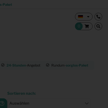
s-Paket
Vermietungsmakler und Investoren
24-Stunden
-Angebot
Rundum-
sorglos-Paket
Studentisches Wohnen
tion
Shop
Sortieren nach: