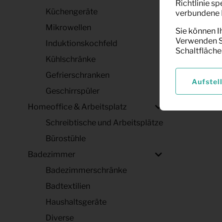
Richtlinie s
Küchengeräte
verbundene F
Mikrowellen
Sie können I
Verwenden Si
Induktionskochfeld
Schaltfläche
Kühlschränke
Gefrierschranken
Aufstel
Geschirrspüler
Homeoffice & Arbeitsplatz
Schreibtische und Arbeitsplätze
Bürostühle
Badezimmer
Badezimmerschränke
Badtextilien
Haushaltsgeräte
Diverse