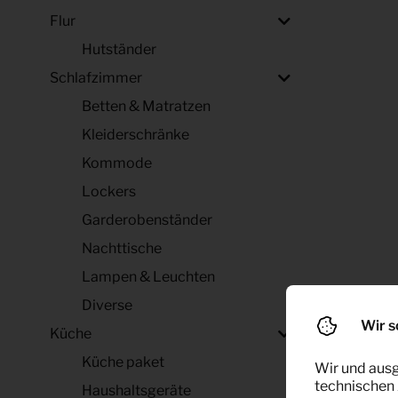
Flur
Hutständer
Schlafzimmer
Betten & Matratzen
Kleiderschränke
Kommode
Lockers
Garderobenständer
Nachttische
Lampen & Leuchten
Diverse
Wir s
Küche
Küche paket
Wir und ausg
technischen 
Haushaltsgeräte