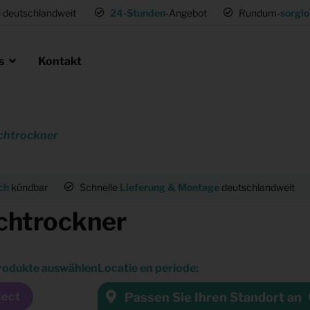
e
deutschlandweit
24-Stunden
-Angebot
Rundum-
sorglo
ns
Kontakt
chtrockner
en als Profi
ie
 Umsetzwohnung
Mietmöbel für Expat Mitarbeiter
ch
kündbar
Schnelle
Lieferung & Montage
deutschlandweit
für Gastronomie
Musterwohnungen
htrockner
tung
Einrichtung für (Fernseh) Produk
rodukte auswählen
Locatie en periode:
ng
Passen Sie Ihren Standort an
lect