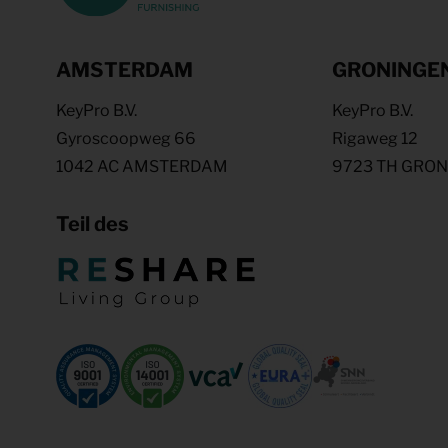
AMSTERDAM
GRONINGE
KeyPro B.V.
KeyPro B.V.
Gyroscoopweg 66
Rigaweg 12
1042 AC AMSTERDAM
9723 TH GRO
Teil des