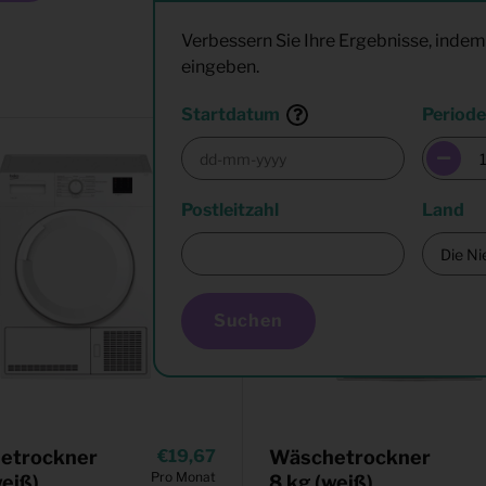
Verbessern Sie Ihre Ergebnisse, indem
eingeben.
Startdatum
Periode
Postleitzahl
Land
Suchen
etrockner
19,67
Wäschetrockner
Pro Monat
weiß)
8 kg (weiß)