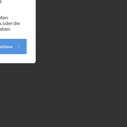
t
fen.
, oder die
eben.
ptiere