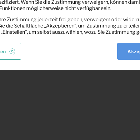
pezifiziert. Wenn Sie die Zustimmung verweigern, können dami
unktionen möglicherweise nicht verfügbar sein.
hre Zustimmung jederzeit frei geben, verweigern oder widerru
e die Schaltfläche „Akzeptieren“, um Zustimmung zu erteilen
 „Einstellen“, um selbst auszuwählen, wozu Sie Zustimmung g
len
Akze