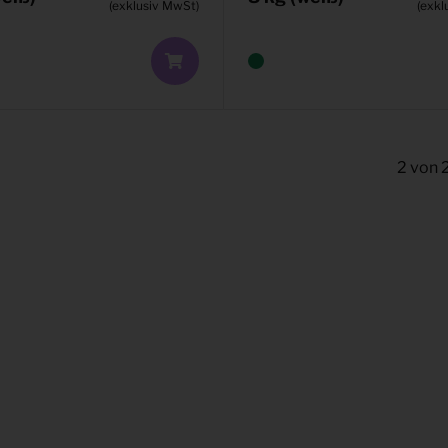
(exklusiv MwSt)
(exkl
2
von