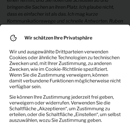
einen Termin, und Sie holen die Schlüssel ab und
bringen die Sachen an ihren Platz. Ich glaube nicht,
dass es einfacher ist als das. Ich mag kurze
Kommunikationswege und schnelle Antworten. Ruben
kann spüren, wenn Druck entsteht. Er wird sagen: „Das
kann ich auch morgen machen“. Sie versuchen immer,
Wir schätzen Ihre Privatsphäre
etwas zu arrangieren. Ich finde, ihr seid sehr flexibel.
Wir und ausgewählte Drittparteien verwenden
– Victor Weisenbach
Cookies oder ähnliche Technologien zu technischen
Nachbarschaftskoordinator Nijestee
Zwecken und, mit Ihrer Zustimmung, zu anderen
Zwecken, wie im Cookie-Richtlinie spezifiziert.
Wenn Sie die Zustimmung verweigern, können
damit verbundene Funktionen möglicherweise nicht
verfügbar sein.
Sie können Ihre Zustimmung jederzeit frei geben,
verweigern oder widerrufen. Verwenden Sie die
Schaltfläche „Akzeptieren“, um Zustimmung zu
erteilen, oder die Schaltfläche „Einstellen“, um selbst
auszuwählen, wozu Sie Zustimmung geben.