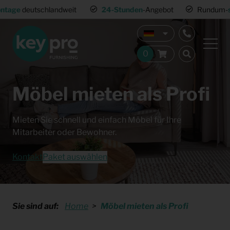
t
24-Stunden
-Angebot
Rundum-
sorglos-Paket
Möbel mieten als Profi
Mieten Sie schnell und einfach Möbel für Ihre
Mitarbeiter oder Bewohner.
Kontakt
Paket auswählen
Sie sind auf:
Home
Möbel mieten als Profi