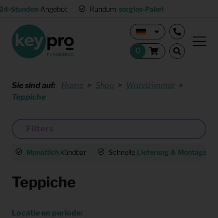
24-Stunden
-Angebot
Rundum-
sorglos-Paket
Sie sind auf:
Home
Shop
Wohnzimmer
Teppiche
Filters
Monatlich
kündbar
Schnelle
Lieferung & Montage
deu
Teppiche
Locatie en periode: