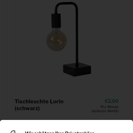
Tischleuchte Lorin
2,00
Pro Monat
(schwarz)
(exklusiv MwSt)