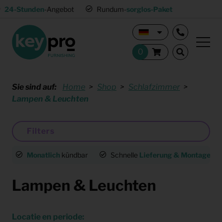
24-Stunden
-Angebot
Rundum-
sorglos-Paket
Sie sind auf:
Home
Shop
Schlafzimmer
Lampen & Leuchten
Filters
Monatlich
kündbar
Schnelle
Lieferung & Montage
deu
Lampen & Leuchten
Locatie en periode: