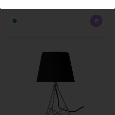
Pro Monat
(grau)
(exklusiv MwSt)