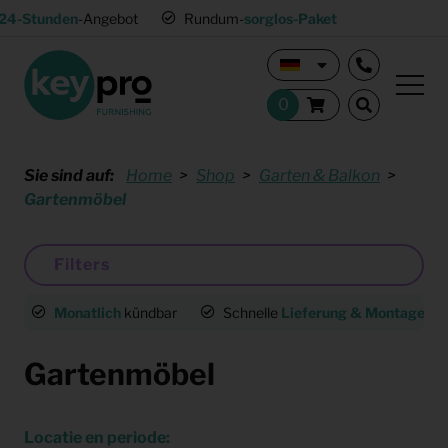
24-Stunden
-Angebot
Rundum-
sorglos-Paket
Sie sind auf:
Home
Shop
Garten & Balkon
Gartenmöbel
Filters
Monatlich
kündbar
Schnelle
Lieferung & Montage
deu
Gartenmöbel
Locatie en periode: