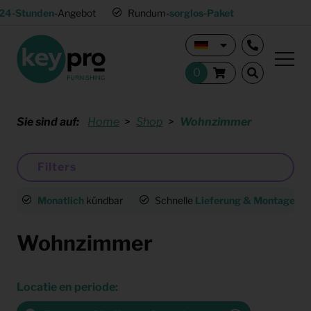
24-Stunden
-Angebot
Rundum-
sorglos-Paket
Sie sind auf:
Home
Shop
Wohnzimmer
Filters
Monatlich
kündbar
Schnelle
Lieferung & Montage
deu
Wohnzimmer
Locatie en periode: