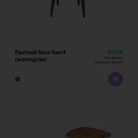
Fauteuil Sara Samt
11,16
Pro Monat
(warmgrün)
(exklusiv MwSt)