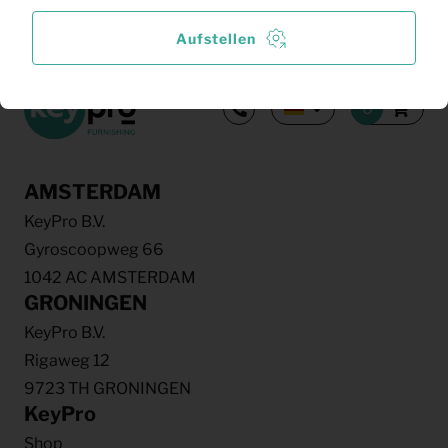
Weitere Ergebnisse
Aufstellen
AMSTERDAM
KeyPro B.V.
Gyroscoopweg 66
1042 AC AMSTERDAM
GRONINGEN
KeyPro B.V.
Rigaweg 12
9723 TH GRONINGEN
KeyPro
Shop