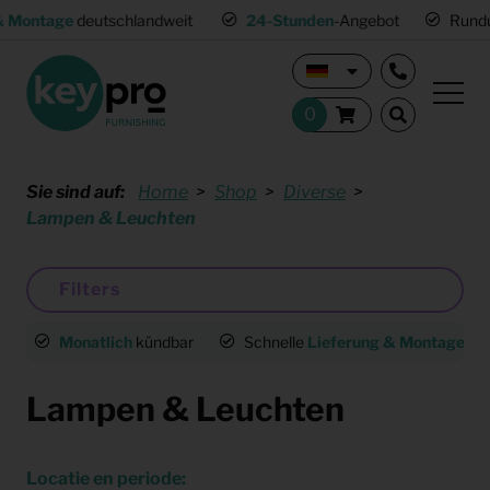
hlandweit
24-Stunden
-Angebot
Rundum-
sorglos-Pake
Sie sind auf:
Home
Shop
Diverse
Lampen & Leuchten
Filters
Monatlich
kündbar
Schnelle
Lieferung & Montage
deu
Lampen & Leuchten
Locatie en periode: