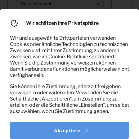
Wir schätzen Ihre Privatsphäre
Suchen
Wir und ausgewählte Drittparteien verwenden
Cookies oder ähnliche Technologien zu technischen
Zwecken und, mit Ihrer Zustimmung, zu anderen
Zwecken, wie im Cookie-Richtlinie spezifiziert.
Wenn Sie die Zustimmung verweigern, können
damit verbundene Funktionen möglicherweise nicht
0,91
verfügbar sein.
Deckenleuchte
Pro Monat
(exklusiv MwSt)
Sie können Ihre Zustimmung jederzeit frei geben,
verweigern oder widerrufen. Verwenden Sie die
Schaltfläche „Akzeptieren“, um Zustimmung zu
erteilen, oder die Schaltfläche „Einstellen“, um selbst
auszuwählen, wozu Sie Zustimmung geben.
Akzeptiere
1
von
1
Ergebnisse angezeigt