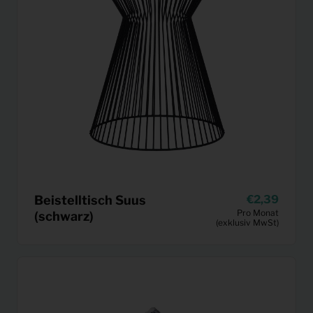
Beistelltisch Suus
2,39
Pro Monat
(schwarz)
(exklusiv MwSt)