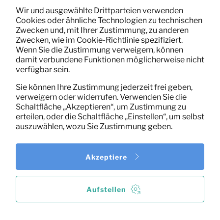
Wir und ausgewählte Drittparteien verwenden
Cookies oder ähnliche Technologien zu technischen
Zwecken und, mit Ihrer Zustimmung, zu anderen
Zwecken, wie im Cookie-Richtlinie spezifiziert.
Kaffeemaschine Nespresso
5,83
Wenn Sie die Zustimmung verweigern, können
Pro Monat
Inissia (schwarz)
damit verbundene Funktionen möglicherweise nicht
(exklusiv MwSt)
verfügbar sein.
Sie können Ihre Zustimmung jederzeit frei geben,
verweigern oder widerrufen. Verwenden Sie die
Schaltfläche „Akzeptieren“, um Zustimmung zu
erteilen, oder die Schaltfläche „Einstellen“, um selbst
auszuwählen, wozu Sie Zustimmung geben.
Akzeptiere
Aufstellen