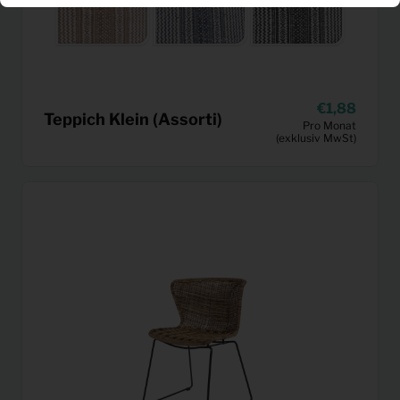
1,88
Teppich Klein (Assorti)
Pro Monat
(exklusiv MwSt)