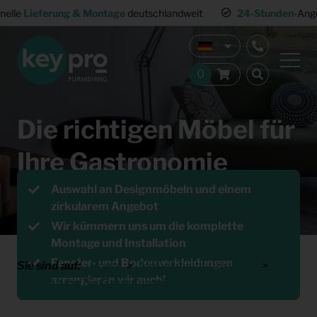
24-Stunden
-Angebot
Rundum-
sorglos-Paket
Die richtigen Möbel für
Ihre Gastronomie
Auswahl an Designmöbeln und einem
Wählen Sie direkt die Möbel
zirkularem Angebot
Wir kümmern uns um die komplette
Montage und Installation
Fenster- und Bodenverkleidungen
Sie sind auf:
Home
Möbel mieten als Profi
arrangieren wir auch!
Einrichtung für Gastronomie