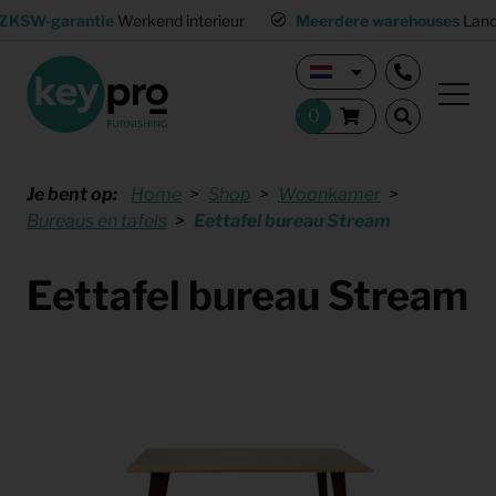
ZKSW-garantie
Werkend interieur
Meerdere warehouses
Land
Je bent op:
Home
Shop
Woonkamer
Bureaus en tafels
Eettafel bureau Stream
Eettafel bureau Stream