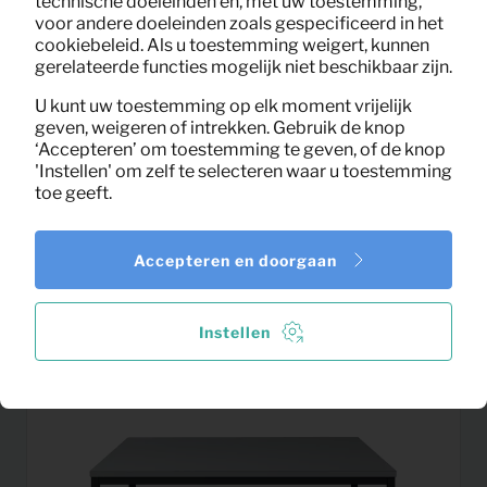
technische doeleinden en, met uw toestemming,
voor andere doeleinden zoals gespecificeerd in het
cookiebeleid. Als u toestemming weigert, kunnen
gerelateerde functies mogelijk niet beschikbaar zijn.
U kunt uw toestemming op elk moment vrijelijk
geven, weigeren of intrekken. Gebruik de knop
‘Accepteren’ om toestemming te geven, of de knop
'Instellen' om zelf te selecteren waar u toestemming
toe geeft.
Dekbedovertrek 1 persoons
2,26
Accepteren en doorgaan
Per maand
(140×240)
(excl. BTW)
Instellen